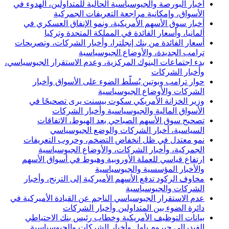
أخبار البورصة والجيوسياسية الحالية للمتداولين، الهدوء في
الأسواق، وإمكانية مراجعة التعريفات الجمركية
أخبار سوق الأسهم الأمريكية، ونمو الإنفاق العسكري في
ألمانيا، وأسعار الفائدة في المملكة المتحدة وتركيا
أسعار الفائدة من بنك إنجلترا، وأخبار الشركات، وتصريحات
ترامب الجديدة، والأوضاع الجيوسياسية
بدء اجتماعات البنوك المركزية، وعدم الاستقرار الجيوسياسي،
وأخبار الشركات
حوار ترامب وبوتين يُسلّط الضوء على الأسواق وأخبار
الشركات والأوضاع الجيوسياسية
وزير الخزانة الأمريكي سكوت بيسنت يرى تصحيحًا في
الأسواق المالية والجيوسياسية وأخبار الشركات
تصحيح سوق الأسهم الصباحي بعد الهبوط، الاتفاقات
السياسية، أخبار الشركات والوضع الجيوسياسي
نمو معتدل في ظل انخفاض التضخم، وحروب التعريفات
الجمركية، وأخبار الشركات، والأوضاع الجيوسياسية
ارتفاع قياسي للعملة الأوروبية وهبوط في أسواق الأسهم
والأخبار المؤسسية والجيوسياسية
مخاوف الركود تدفع الأسهم الأميركية إلى الترنح، وأخبار
الشركات والجيوسياسية
عدم الاستقرار الجيوسياسي الناجم عن القيادة الأميركية في
دائرة الضوء بين المتداولين وأخبار الشركات
بيانات التوظيف الأمريكية وخطاب رئيس بنك الاحتياطي
الفيدرالي جيروم باول وأخبار الشركات والجيوسياسية