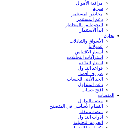
مراقبة الأموال
سرية
مخاطر المستثمر
دعم المستثمر
التحوط من المخاطر
ابدأ الاستثمار
تجارة
الأسواق والتبادلات
عمولاتنا
أسعار الاقتباس
اشتراكات التحليلات
اسعار الفائدة
قواعد التداول
ظروف أفضل
الحد الأدنى للحساب
دعم المتداول
افتح حساب
المنصات
منصة التداول
النظام الأساسي في المتصفح
منصة متنقلة
أدوات التداول
الحزمة التحليلية
تكنولوجيا التداول