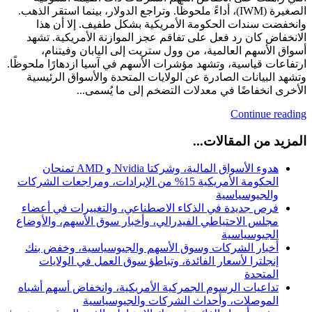
الصغيرة (IWM)، أداءً ملحوظًا. وتراجع الدولار، بينما استقر الذهب.
وانخفضت سندات الحكومة الأمريكية بشكل طفيف. إلا أن هذا
الانخفاض كان رد فعل على تفاقم عجز الموازنة الأمريكية. تشهد
أسواق الأسهم العالمية، من وول ستريت إلى اليابان وفيتنام،
ارتفاعات قياسية، وتشهد مؤشرات الأسهم في آسيا ازدهارًا ملحوظًا.
وتشهد البيانات الصادرة عن الولايات المتحدة والأسواق الرئيسية
الأخرى انخفاضًا في معدلات التضخم إلى ما يُسمى...
Continue reading
المزيد من المقالات...
هدوء الأسواق المالية، وشركتا Nvidia و AMD تمنحان
الحكومة الأمريكية 15% من الإيرادات، ومراجعات الشركات
والجيوسياسية
فرص جديدة في الذكاء الاصطناعي، والتغييرات في أعضاء
مجلس الاحتياطي الفيدرالي، وأخبار سوق الأسهم، والأوضاع
الجيوسياسية
أخبار الشركات وسوق الأسهم والجيوسياسية، وخفض بنك
إنجلترا لأسعار الفائدة، وتباطؤ سوق العمل في الولايات
المتحدة
تداعيات الرسوم الجمركية الأمريكية، وانخفاض أسهم أشباه
الموصلات، وأحداث الشركات والجيوسياسية