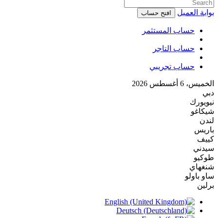
بوابة العميل
افتح حساب
حساب المستثمر
حساب التاجر
حساب تجريبي
الخميس، 6 أغسطس 2026
دبي
نيويورك
شيكاغو
لندن
باريس
كييف
سيدني
طوكيو
شنغهاي
ساو باولو
برلين