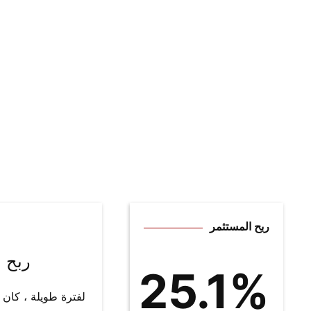
من إجمالي ربح ا
السيطرة على ا
التأمينية.
الصدق والصراحة
ربح المستثمر
ربح
25.1%
لفترة طويلة ، كان 