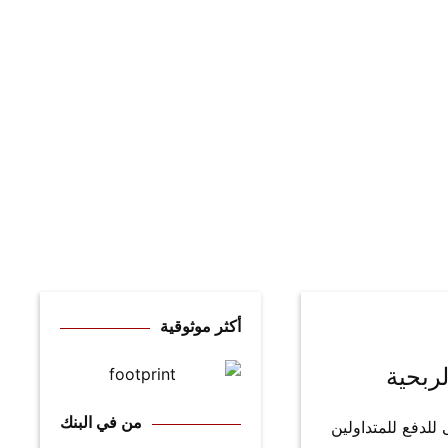
تامة وأن يكون لديه ضمانات على سلامة الأموال والتغطية
بأمانة واحترام.
أكثر موثوقية
لربحية
من في البنك
ى للدفع للمتداولين