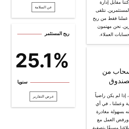
نا مقابل إدارة
عن السلامة
مستثمرين. نتلقى
 عملنا فقط من ربح
ين. نحن مهتمون
ربح المستثمر
سابات العملاء.
25.1%
سحاب من
صندوق
سنويا
 إذا لم يكن راضياً
عرض التقارير
ة وعملنا ، في أي
ه بسهولة مغادرة
ورفض العمل مع
لاغنا مسبقًا بتصفية