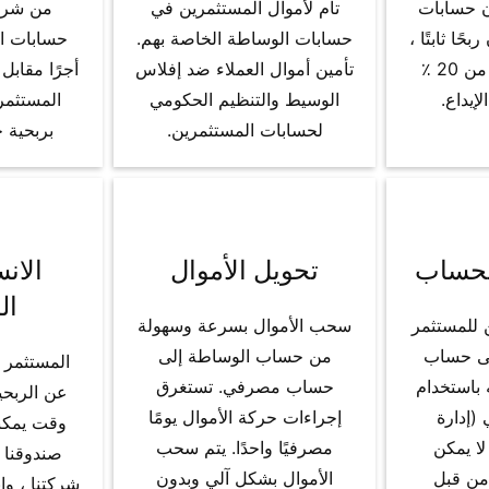
ون حسابات
تام لأموال المستثمرين في
من شركت
حًا ثابتًا ،
حسابات الوساطة الخاصة بهم.
حسابات ال
في المجموع أكثر من 20 ٪
تأمين أموال العملاء ضد إفلاس
أجرًا مقابل
لإيداع.
الوسيط والتنظيم الحكومي
المستثمر
لحسابات المستثمرين.
بربحية ح
لحساب
تحويل الأموال
الان
ال
 للمستثمر
سحب الأموال بسرعة وسهولة
لى حساب
من حساب الوساطة إلى
المستثمر ،
باستخدام
حساب مصرفي. تستغرق
عن الربحي
(إدارة
إجراءات حركة الأموال يومًا
وقت يمكن
لا يمكن
مصرفيًا واحدًا. يتم سحب
صندوقنا 
 من قبل
الأموال بشكل آلي وبدون
شركتنا ، وإب