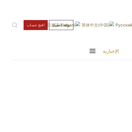
12:
شنغهاي
11:35
ساو باولو
00:35
برلين
05:35
بوابة العميل
افتح حساب
الإخبارية