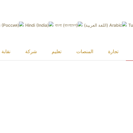
شيكاغو
22:35
لندن
04:35
باريس
05:35
كييف
سيدني
13:35
طوكيو
35
تجارة
المنصات
تعليم
شركة
نقابة