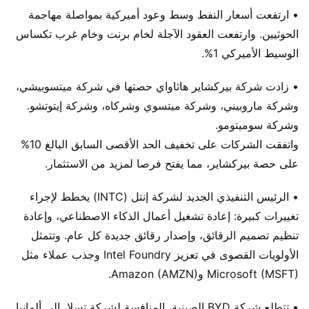
• ارتفعت أسعار النفط وسط وعود أميركية بمواصلة مهاجمة
الحوثيين. وارتفعت العقود الآجلة لخام برنت وخام غرب تكساس
الوسيط الأميركي 1%.
• زادت شركة بيركشاير هاثاواي حصتها في شركة ميتسوبيشي،
وشركة ماروبيني، وشركة ميتسوي وشركاه، وشركة إيتوتشو.
وشركة سوميتومو.
واتفقت الشركات على تخفيف الحد الأقصى السابق البالغ 10%
على حصة بيركشاير، مما يفتح فرصا لمزيد من الاستثمار.
• الرئيس التنفيذي الجديد لشركة إنتل (INTC) يخطط لإجراء
تغييرات كبيرة: إعادة تشغيل أعمال الذكاء الاصطناعي، وإعادة
تنظيم تصميم الرقائق، وإصدار رقائق جديدة كل عام. وتتمثل
الأولويات القصوى في تعزيز Intel Foundry وجذب عملاء مثل
Microsoft (MSFT) وAmazon (AMZN).
• تتطلع شركة BYD الصينية، المنافسة لشركة تسلا، إلى ألمانيا