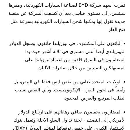
قفزت أسهم شركة BYD لصناعة السيارات الكهربائية، ومقرها
شنتشن، إلى مستوى قياسي بعد أن كشفت الشركة عن منصة
جديدة تقول إنها يمكنها شحن السيارات الكهربائية بسرعة مثل
ضخ الغاز.
• البائعون على المكشوف في نيوزيلندا خائفون. وسجل الدولار
النيوزيلندي أيضا أعلى مستوى في ثلاثة أشهر حيث بدا
المتعاملون في السوق قلقين من اعتماد نيوزيلندا على
المستهلكين الصينيين من خلال صادرات الألبان.
• الولايات المتحدة تعاني من نقص ليس فقط في البيض، بل
وأيضاً في لحوم البقر، - الإيكونوميست. ويأتي النقص بسبب
الطلب المرتفع والعرض المحدود.
• المضاربون يخفضون صافي رهاناتهم على ارتفاع الدولار
الأمريكي إلى النصف - لجنة تداول السلع الآجلة وتعمل بنوك
الاستثمار الكبرى على خفض توقعاتها لمؤشر الدولار (DXY)،