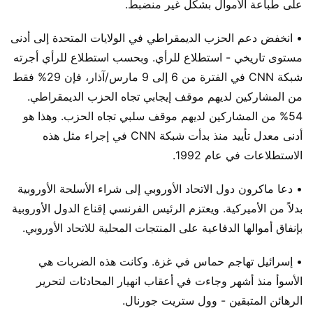
على طباعة الأموال بشكل غير منضبط.
• انخفض دعم الحزب الديمقراطي في الولايات المتحدة إلى أدنى
مستوى تاريخي - استطلاع للرأي. وبحسب استطلاع للرأي أجرته
شبكة CNN في الفترة من 6 إلى 9 مارس/آذار، فإن 29% فقط
من المشاركين لديهم موقف إيجابي تجاه الحزب الديمقراطي.
54% من المشاركين لديهم موقف سلبي تجاه الحزب. وهذا هو
أدنى معدل تأييد منذ بدأت شبكة CNN في إجراء مثل هذه
الاستطلاعات في عام 1992.
• دعا ماكرون دول الاتحاد الأوروبي إلى شراء الأسلحة الأوروبية
بدلاً من الأميركية. ويعتزم الرئيس الفرنسي إقناع الدول الأوروبية
بإنفاق أموالها الدفاعية على المنتجات المحلية للاتحاد الأوروبي.
• إسرائيل تهاجم حماس في غزة. وكانت هذه الضربات هي
الأسوأ منذ أشهر وجاءت في أعقاب انهيار المحادثات لتحرير
الرهائن المتبقين - وول ستريت جورنال.