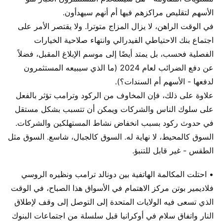
الأسهم لتقليص مراكزهم فيها أم أنهم سيهدأون.
في الوقت الراهن، لا يزال المزاج متوترا. ولا يقتصر الأمر على
اجتماع بنك الاحتياطي الفيدرالي وانتهاء صلاحية الخيارات
الفصلية فحسب، بل يمتد أيضًا إلى موسم الإبلاغ المقبل، فضلاً
عن دفع الضرائب لعام 2024 (ما الذي سيبيعه المستثمرون
لدفعها - الأسهم أم السندات؟).
علاوة على ذلك، فإن المخاوف من الركود وترامب تؤثر بالفعل
على سلوك الناس والشركات ويمكن أن تتسبب بشكل مستقل
في حدوث ركود بسبب انخفاض نشاط المستهلكين والشركات.
السوق كالمحيط، لا نهاية له. السوق كالجبال، شاسع. السوق مثل
الطقس - غير قابل للتنبؤ.
• احتلت المكالمة الهاتفية بين دونالد ترامب ونظيره الروسي
فلاديمير بوتن مركز الاهتمام في الأسواق هذا الصباح، في الوقت
الذي تسعى فيه الولايات المتحدة إلى التوصل إلى وقف لإطلاق
النار واتفاق سلام في أوكرانيا قبل سلسلة من اجتماعات البنوك