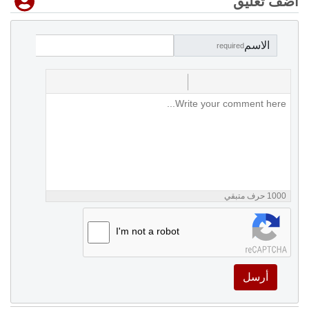
أضف تعليق
الاسم
required
1000
حرف متبقي
I'm not a robot
أرسل