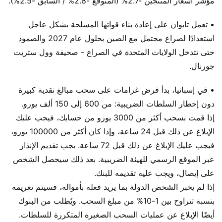
مؤشر أسعار المنتجين -2.7% (المتوقع -2.8% / السابق -2.5%).
• تعمل تايوان على إعادة بناء قواتها المسلحة بشكل عاجل
استعدادًا لصراع محتمل مع الصين بحلول عام 2027 والصمود
حتى تتدخل الولايات المتحدة في الصراع - صحيفة وول ستريت
جورنال.
• في إسبانيا، بدأ فرض غرامات على سحب مبالغ نقدية كبيرة
دون إخطار السلطات الضريبية: من 600 إلى 150 ألف يورو.
إذا قمت بسحب أكثر من 3000 يورو من حسابك، فيجب عليك
الإبلاغ عن ذلك قبل 24 ساعة، وإذا كان أكثر من 100000 يورو،
فيجب عليك الإبلاغ عن ذلك قبل 72 ساعة. يجب تقديم الإنذار
عبر الموقع الرسمي للهيئة الضريبية. بعد ذلك سيحصل الشخص
على إيصال، ويجب عليه تقديمه للبنك.
إذا لم يخبر الشخص الدولة بما يريد فعله بأمواله، فسيتم تغريمه
بنسبة تتراوح بين 1-10% من مبلغ السحب. ويُطلب من البنوك
أيضًا الإبلاغ عن عمليات السحب الصغيرة المتكررة للسلطات.