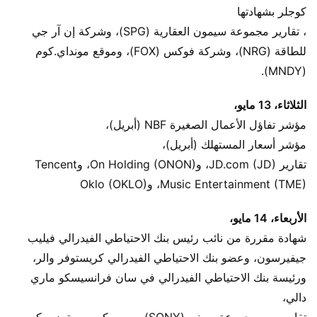
كوجلر بشهادتها
، تقارير مجموعة سيمون العقارية (SPG)، وشركة إن آر جي
للطاقة (NRG)، وشركة فوكس (FOX)، وموقع مونداي.كوم
(MNDY).
الثلاثاء، 13 مايو،
مؤشر تفاؤل الأعمال الصغيرة NBF (أبريل)،
مؤشر أسعار المستهلك (أبريل)،
تقارير JD.com (JD)، وOn Holding (ONON)، وTencent
Music Entertainment (TME)، وOklo (OKLO)
الأربعاء، 14 مايو،
شهادة مقررة من نائب رئيس بنك الاحتياطي الفيدرالي فيليب
جيفيرسون، وعضو بنك الاحتياطي الفيدرالي كريستوفر والر،
ورئيسة بنك الاحتياطي الفيدرالي في سان فرانسيسكو ماري
دالي،
تقارير من مجموعة سوني (SONY)، وسيسكو سيستمز، وكور