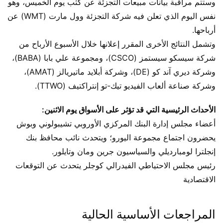
وستتم مراقبة بيانات مبيعات التجزئة عن كثب يوم الخميس، وهو
نفس اليوم الذي تعلن فيه شركة التجزئة وول مارت (WMT) عن
أرباحها.
وتشمل النتائج الأخرى المقرر إعلانها خلال الأسبوع الأرباح من
شركة سيسكو سيستمز (CSCO)، ومجموعة علي بابا (BABA)،
وشركة ديري آند كو (DE)، وشركة أبلايد ماتيريالز (AMAT)،
وشركة صناعة ألعاب الفيديو تيك-تو إنتراكتيف (TTWO).
الأحداث الرئيسية التي قد تؤثر على الأسواق يوم الاثنين:
أعضاء مجلس إدارة البنك المركزي الأوروبي تشيبولوني وبوش
يحضرون اجتماع مجموعة اليورو؛ ويتحدث نائب محافظ بنك
إنجلترا لومبارديلي والسياسيون جرين ومان وتايلور.
رئيس مجلس الاحتياطي الفيدرالي كوجلر يتحدث عن التوقعات
الاقتصادية
المراجعات الأساسية الحالية