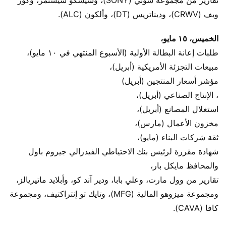
ويف (CRWV)، وديناتريس (DT)، وألكون (ALC).
الخميس، ١٥ مايو،
طلبات إعانة البطالة الأولية (الأسبوع المنتهي في ١٠ مايو)،
مبيعات التجزئة الأمريكية (أبريل)،
مؤشر أسعار المنتجين (أبريل)
، الإنتاج الصناعي (أبريل)،
استغلال المصانع (أبريل)،
مخزون الأعمال (مارس)،
ثقة شركات البناء (مايو)،
شهادة مقررة لرئيس بنك الاحتياطي الفيدرالي جيروم باول
والمحافظ مايكل بار،
تقارير من وول مارت، وعلي بابا، ودير آند كو، وأبلايد ماتيريالز،
ومجموعة ميزوهو المالية (MFG)، وتايك تو إنتراكتيف، ومجموعة
كافا (CAVA).