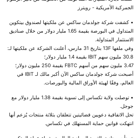
الجمركية الأمريكية - رويترز
• كشفت شركة جولدمان ساكس عن ملكيتها لصندوق بيتكوين
المتداول في البورصة بقيمة 1.65 مليار دولار من خلال صناديق
الاستثمار المتداولة.
وفي ملفها 13F بتاريخ 31 مارس، أعلنت الشركة عن ملكيتها لـ:
30.8 مليون سهم IBIT بقيمة 1.4 مليار دولار؛
3.47 مليون سهم من أسهم FBTC بقيمة 250 مليون دولار؛
أصبحت شركة جولدمان ساكس الآن أكبر مالك لـ IBIT في
العالم، وفقًا لهيئة الأوراق المالية والبورصات.
• توصلت ولاية تكساس إلى تسوية بقيمة 1.38 مليار دولار مع
جوجل.
تحل الاتفاقية دعويين قضائيتين تتعلقان بثلاثة منتجات يُزعم أنها
انتهكت قوانين حماية المستهلك في تكساس.
• بدأت صناديق الثروة السيادية العالمية بشراء عملة البيتكوين