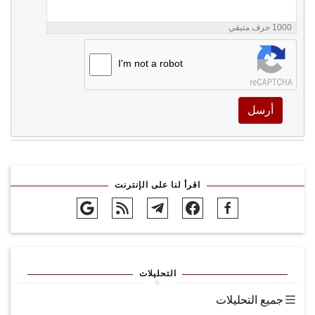
1000
حرف متبقي
I'm not a robot
أرسل
اقرأ لنا على الإنترنت
التحليلات
جميع التحليلات