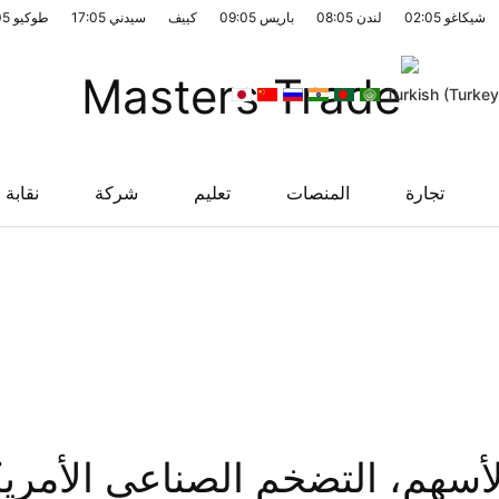
شيكاغو
02:05
لندن
08:05
باريس
09:05
كييف
سيدني
17:05
طوكيو
05
تجارة
المنصات
تعليم
شركة
نقابة
أسهم، التضخم الصناعي الأمري