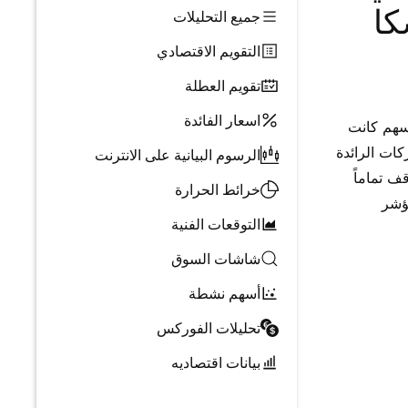
كا
جميع التحليلات
التقويم الاقتصادي
تقويم العطلة
اسعار الفائدة
أسهم كانت
- من العقارات إلى IWM.كانت AMZN وLLY من بين الشركات الرائدة
الرسوم البيانية على الانترنت
تتوقف تماماً
خرائط الحرارة
مؤشر
التوقعات الفنية
شاشات السوق
أسهم نشطة
تحليلات الفوركس
بيانات اقتصاديه