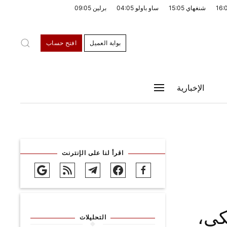
16:
شنغهاي
15:05
ساو باولو
04:05
برلين
09:05
بوابة العميل
افتح حساب
الإخبارية
اقرأ لنا على الإنترنت
كي،
التحليلات