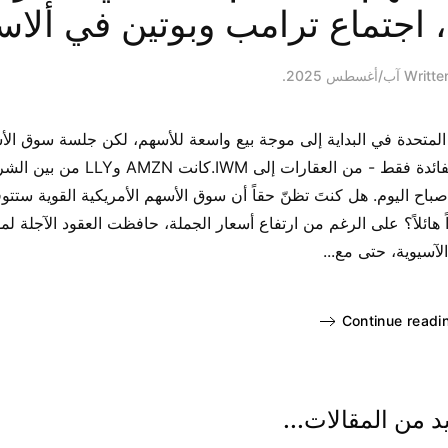
 اجتماع ترامب وبوتين في ألاس
.
Writte
ت المتحدة في البداية إلى موجة بيع واسعة للأسهم، لكن جلسة سوق ال
محايدة. انخفضت أسعار القطاعات السوقية الحساسة لأسعار الفائدة فقط 
وين إلى 119,000 دولار.ساد الهدوء صباح اليوم. هل كنتَ تظنّ حقاً أن سوق الأسهم الأمريكية القوية س
 هائلاً؟ على الرغم من ارتفاع أسعار الجملة، حافظت العقود الآجلة ل
Continue readi
د من المقالات...