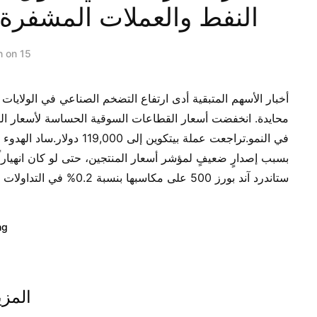
النفط والعملات المشفرة،
15 آب/أغسطس 2025
n on
أخبار الأسهم المتبقية أدى ارتفاع التضخم الصناعي في الولايا
في النمو.تراجعت عملة بيتك
بسبب إصدارٍ ضعيفٍ لمؤشر أسعار المنتجين، حتى لو كان انهياراً
ستاندرد آند بورز 500 على مكاسبها بنسبة 0.2% في التداولات الآسيوية، حتى مع...
ng
المزي