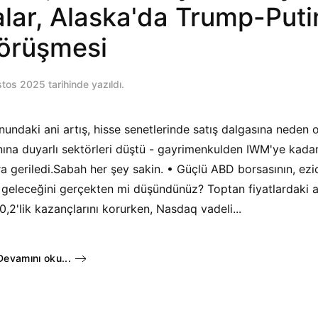
ralar, Alaska'da Trump-Puti
örüşmesi
stos 2025
tarihinde yazıldı.
undaki ani artış, hisse senetlerinde satış dalgasına neden 
ranına duyarlı sektörleri düştü - gayrimenkulden IWM'ye kad
a geriledi.Sabah her şey sakin. • Güçlü ABD borsasının, ezi
a geleceğini gerçekten mi düşündünüz? Toptan fiyatlardaki a
,2'lik kazançlarını korurken, Nasdaq vadeli...
Devamını oku...