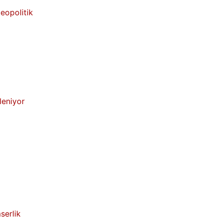
eopolitik
leniyor
serlik