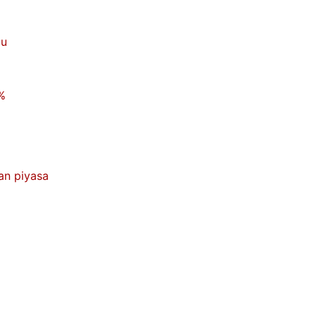
du
6%
nan piyasa