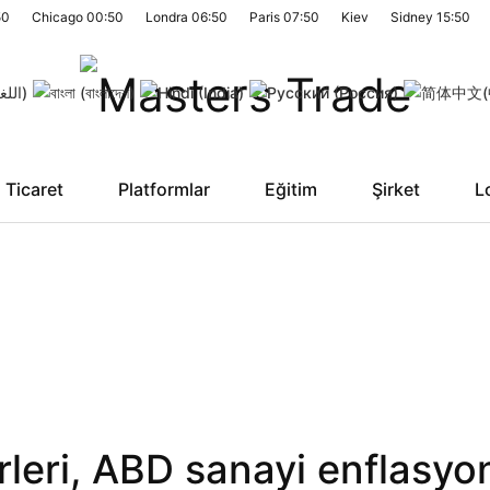
50
Chicago
00:50
Londra
06:50
Paris
07:50
Kiev
Sidney
15:50
Ticaret
Platformlar
Eğitim
Şirket
L
leri, ABD sanayi enflasyo