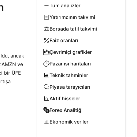
n
Tüm analizler
Yatırımcının takvimi
Borsada tatil takvimi
Faiz oranları
Çevrimiçi grafikler
oldu, ancak
Pazar ısı haritaları
ar.AMZN ve
ci bir ÜFE
Teknik tahminler
rtışa
Piyasa tarayıcıları
Aktif hisseler
Forex Analitiği
Ekonomik veriler