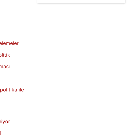
celemeler
litik
uması
politika ile
niyor
i