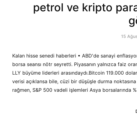
petrol ve kripto pa
g
15 Ağu
Kalan hisse senedi haberleri • ABD'de sanayi enflasyon
borsa seansı nötr seyretti. Piyasanın yalnızca faiz o
LLY büyüme liderleri arasındaydı.Bitcoin 119.000 dolar
verisi açıklansa bile, cüzi bir düşüşle durma noktasın
rağmen, S&P 500 vadeli işlemleri Asya borsalarında %0