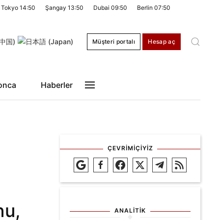
Tokyo
14:50
Şangay
13:50
Dubai
09:50
Berlin
07:50
Müşteri portalı
Hesap aç
onca
Haberler
ÇEVRIMIÇIYIZ
nu,
ANALITIK