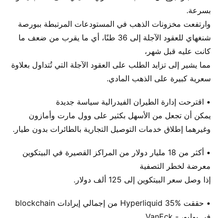
بسرعة.
وارتفعت مخزونات الذهب في المستودعات المرتبطة ببورصة
شنغهاي للعقود الآجلة إلى 36 طنًا، أي ما يقرب من ضعف ما
كانت عليه قبل شهر،
مما يشير إلى تزايد الطلب على العقود الآجلة التي تُتداول بعلاوة
سعرية كبيرة على الذهب المادي.
• اقترحت إدارة الطيران الفيدرالية سياسة جديدة
يمكن أن تجعل من الأسهل بكثير على وول مارت وأمازون
وغيرهما إطلاق خدمات التوصيل التجارية بالطائرات بدون طيار.
• أكثر من 18 مليار دولار من المراكز القصيرة في البيتكوين
معرضة لخطر التصفية
إذا وصل سعر البيتكوين إلى 125 ألف دولار.
• حققت Hyperliquid 35% من إجمالي إيرادات blockchain
في يوليو، - VanEck.