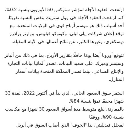
ارتفعت العقود الآجلة لمؤشر ستوكس 50 الأوروبي بنسبة 0.2%،
كما ارتفعت العقود الآجلة في وول ستريت بنفس النسبة تقريبًا.
أحد أسباب ذلك هو موسم أرباح قوي في الولايات المتحدة، مع
توقع إعلان شركات إيلي ليلي، وكونوكو فيليبس، ووارنر براذرز
ديسكفري، وغيرها الكثير، عن نتائج أعمالها في الأيام المقبلة.
تتوقع أوروبا أيضًا يومًا حافلًا بتقارير الأرباح، بما في ذلك من أليانز
وسيمنز وميرك. على صعيد البيانات، تصدر ألمانيا بيانات التجارة
والإنتاج الصناعي، بينما تصدر المملكة المتحدة بيانات أسعار
المنازل.
استمر سوق الصعود الحالي، الذي بدأ في أكتوبر 2022، لمدة 33
شهرًا محققًا نموًا بنسبة 84%.
بالمقارنة، يبلغ متوسط مدة أسواق الصعود 30 شهرًا مع مكاسب
بنسبة 90%. ووفقًا
لمحلل فيديليتي، بدا "الخوف" الذي أصاب السوق في أبريل