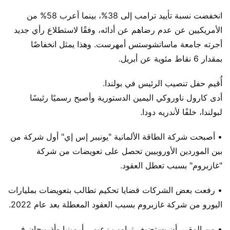
انخفضت نسبة تأييد ترامب إلى 38%، بينما أعرب 58% من
الأمريكيين عن عدم رضاهم عن أدائه، وفقًا لاستطلاع رأي جديد
أجرته جامعة ماساتشوستس أمهرست. وهذا يمثل انخفاضًا
بمقدار 6 نقاط مئوية عن أبريل.
أُقيم حفل تنصيب الرئيس في بولندا.
أدى كارول ناوروكي اليمين الدستورية وأصبح رسميًا رئيسًا
لبولندا، خلفًا لأندريه دودا.
• أصبحت شركة الطاقة الألمانية "يونيبر إس إي" أول شركة من
بين الموردين الأوروبيين تحصل على تعويضات من شركة
"غازبروم" بسبب تعطل العقود.
• رفعت بعض الشركات قضايا تحكيم تطالب بتعويضات بمليارات
اليورو من شركة غازبروم بسبب العقود المعطلة بعد عام 2022.
• من المقرر أن يستضيف ترامب زعيمي أرمينيا وأذربيجان في