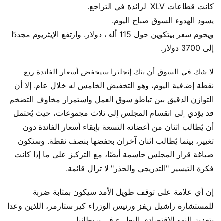
كانت قطاعات XLV الرائدة في التراجع.
يسود الهدوء السوق صباح اليوم.
ويحوم سعر بيتكوين حول 115 ألف دولار. وارتفع الإيثريوم مجددًا
إلى 3700 دولار.
لا شك في السوق أن بنك إنجلترا سيخفض أسعار الفائدة ربع
نقطة إضافية اليوم، وهو التخفيض الخامس له خلال عام. إلا أن
التوازن الدقيق بين تباطؤ سوق العمل واستمرار مخاوف التضخم
قد يؤدي إلى انقسام المجلس إلى ثلاث مجموعات، حيث يُحتمل
أن يُطالب اثنان من أعضائه التسعة بإبقاء أسعار الفائدة دون
تغيير، بينما يُطالب اثنان آخران بخفضها بنصف نقطة. وستكون
صياغة قرار المجلس حاسمة أيضًا، مع التركيز على ما إذا كانت
فكرة التيسير "التدريجي والحذر" لا تزال قائمة.
إن أي علامة على توقف طويل الأمد سيكون بمثابة ضربة
للمستشارة راشيل ريفز ورئيس الوزراء كير ستارمر، اللذين وعدا
بتعزيز النمو الاقتصادي البطيء في بريطانيا.