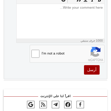
1000
حرف متبقي
I'm not a robot
أرسل
اقرأ لنا على الإنترنت