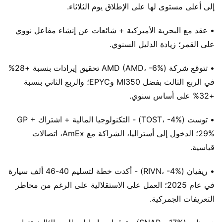
إلى أعلى مستوى لها على الإطلاق يوم الثلاثاء.
• عقد مع البحرية الأميركية + شائعات عن إنشاء مفاعل نووي
على القمر؛ زيادة الدليل السنوي.
• تتوقع شركة AMD (AMD، -6%) تحقيق إيرادات بنسبة +28%
في الربع الثالث بفضل MI350 وEPYC؛ والربع الثاني بنسبة
+32% على أساس سنوي.
• توست (TOST، -4%) - التكنولوجيا المالية + اشتراك GP +
29%؛ الدخول إلى أستراليا، الشراكة مع AmEx، اتصالات
قياسية.
• ريفيان (RIVN، -4%) - أكدت خطة لتسليم 40-46 ألف سيارة
في عام 2025؛ العمل على الاستقلالية على الرغم من مخاطر
التعريفات الجمركية.