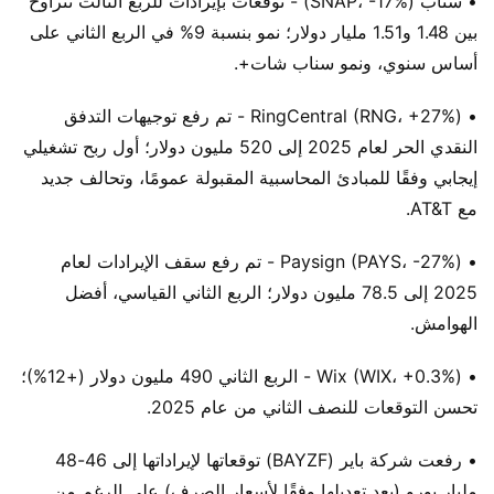
• سناب (SNAP، -17%) - توقعات بإيرادات للربع الثالث تتراوح
بين 1.48 و1.51 مليار دولار؛ نمو بنسبة 9% في الربع الثاني على
أساس سنوي، ونمو سناب شات+.
• RingCentral (RNG، +27%) - تم رفع توجيهات التدفق
النقدي الحر لعام 2025 إلى 520 مليون دولار؛ أول ربح تشغيلي
إيجابي وفقًا للمبادئ المحاسبية المقبولة عمومًا، وتحالف جديد
مع AT&T.
• Paysign (PAYS، -27%) - تم رفع سقف الإيرادات لعام
2025 إلى 78.5 مليون دولار؛ الربع الثاني القياسي، أفضل
الهوامش.
• Wix (WIX، +0.3%) - الربع الثاني 490 مليون دولار (+12%)؛
تحسن التوقعات للنصف الثاني من عام 2025.
• رفعت شركة باير (BAYZF) توقعاتها لإيراداتها إلى 46-48
مليار يورو (بعد تعديلها وفقًا لأسعار الصرف) على الرغم من