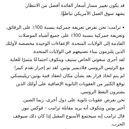
قد يكون تغيير مسار أسعار الفائدة أفضل من الانتظار.
يشهد سوق العمل الأمريكي تباطؤًا.
• ترامب: نحن نفرض تعريفة جمركية بنسبة 100٪ على الرقائق،
وتعريفة جمركية بنسبة 100٪ على جميع أشباه الموصلات
القادمة إلى الولايات المتحدة. الإعفاءات الوحيدة مخصصة لأولئك
الذين يلتزمون ببناء تصنيعهم في الولايات المتحدة.
لقد أجرى مبعوثي الخاص ستيف ويتكوف اجتماعًا مثمرًا للغاية
مع الرئيس الروسي فلاديمير بوتين. لقد تم إحراز تقدم كبير!
لم يتم اتخاذ قرار بعد بشأن مكان انعقاد قمة بوتين-زيلينسكي.
توقع الكثير من العقوبات الثانوية الإضافية على أولئك الذين
يشترون النفط الروسي.
نحن نفرض عقوبات ثانوية على دول أخرى، ربما الصين.
أخبر بوتين ويتكوف أنه يريد مقابلة ترامب - فوكس نيوز.
قال ترامب إنه سيجتمع الأسبوع المقبل إذا كان ذلك سيوقف
الحرب.