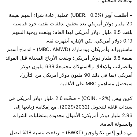
توقعات المحللين.
• أطلقت أوبر (UBER، -0.2%) عملية إعادة شراء أسهم بقيمة
20 مليار دولار أمريكي بعد تحقيق تدفقات نقدية حرة قياسية
بلغت 8.5 مليار دولار أمريكي لهذا العام؛ وبلغت ربحية السهم
0.19 دولار أمريكي، لكن الإدارة أظهرت ثقة.
ماستربراند وأمريكان وودمارك (MBC، AMWD) - اندماج أسهم
بقيمة 3.6 مليار دولار أمريكي؛ وبلغت الأرباح المعدلة قبل الفوائد
والضرائب والإهلاك والاستهلاك مجتمعةً 639 مليون دولار
أمريكي (بما في ذلك 90 مليون دولار أمريكي من التآزر).
سيحصل مساهمو MBC على الأغلبية.
كوين بيس (COIN، +2%) - ضخّت 2.6 مليار دولار أمريكي في
سندات قابلة للتحويل (2029/2032)، مع إمكانية زيادتها إلى
2.96 مليار دولار أمريكي؛ الأموال محدودة بمتطلبات الشراء،
والسيولة العامة.
بي دبليو إكس تكنولوجيز (BWXT) - ارتفعت بنسبة 18% لتصل