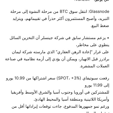
Glassnode: انتقل سوق BTC من مرحلة النشوة إلى مرحلة
التبريد، وأصبح المستثمرون أكثر حذراً في تقييماتهم، ويتزايد
ضغط البيع.
• يزعم مستشار سابق في شركة جينسلر أن التخزين السائل
ينطوي على مخاطر،
على غرار "إعادة الرهن العقاري" الذي مارسته شركة ليمان
براذرز قبل الانهيار، ويمكن أن يؤدي إلى أزمة نظامية في صناعة
العملات المشفرة.
رفعت سبوتيفاي (SPOT، +3%) سعر اشتراكها من 10.99 يورو
إلى 11.99 يورو
للمشتركين في أوروبا وجنوب آسيا والشرق الأوسط وأفريقيا
وأمريكا اللاتينية ومنطقة آسيا والمحيط الهادئ.
ورغم نمو جمهورها المدفوع، جاءت توقعات إيراداتها أقل من