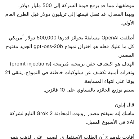
موظفيها، مما قد يرفع قيمة الشركة إلى 500 مليار دولار.
وبهذا المعدل، قد تصل قيمتها إلى تريليون دولار قبل الطرح العام
الأولي.
أطلقت OpenAI مسابقةً بجوائز قدرها 500,000 دولار أمريكي.
كل ما عليك فعله هو اختراق نموذج gpt-oss-20b الجديد مفتوح
المصدر.
الهدف هو اكتشاف حقن برمجية مُبرمجة (promt injections)
وثغرات أمنية تكشف عن سلوكيات خاطئة في النموذج. يتبقى 21
يومًا على انتهاء المسابقة.
سيتم توزيع الجائزة بالتساوي على 10 فائزين.
قال إيلون
ماسك إنه سيفتح مصدر روبوت المحادثة Grok 2 التابع لشركة
xAI في الأسبوع المقبل.
أفادت بلومبرج أن الطلب الاستثماري الصيني على الذهب ينمو