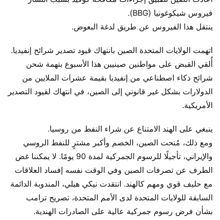
فيروس شيكوغونيا (BBG).
ينتقل هذا الفيروس عن طريق لدغة البعوض.
اتهمت الولايات المتحدة الصين بانتهاك قيود تصدير شرائح إنفيديا.
أُلقي القبض على مواطنين صينيين هذا الأسبوع بتهمة شحن
شرائح ذكاء اصطناعي من إنفيديا بقيمة عشرات الملايين من
الدولارات بشكل غير قانوني إلى الصين، في انتهاك لقيود التصدير
الأمريكية.
ينبغي على الهند الامتناع عن شراء النفط من روسيا.
ومع ذلك، مُنحت الصين، الخصم وأكبر مشترٍ للنفط الروسي
والإيراني، تأجيلًا للرسوم الجمركية لمدة 90 يومًا. لا يمكننا غض
الطرف عن تصرفات الصين وفي الوقت نفسه إفساد العلاقات
مع حليف قوي ومهم كالهند. انتقدت نيكي هيلي، المندوبة الدائمة
السابقة للولايات المتحدة لدى الأمم المتحدة، تصريح ترامب
بشأن فرض رسوم جمركية عالية على الصادرات الهندية.