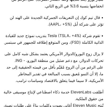
انخفاضها بنسبة 3.6% في الربع الثاني.
• قال تيم كوك إن التعريفات الجمركية الجديدة على الهند لن
تؤثر على شركة أبل (AAPL، +5%).
• تقوم شركة Tesla (TSLA، +4%) بتدريب نموذج جديد للقيادة
الذاتية الكاملة (FSD)، ومن المتوقع إطلاقه للجمهور في سبتمبر.
لا يزال زوج اليورو/الدولار الأمريكي يعتمد بشكل شبه كامل على
تحركات الدولار، مع دعم ضئيل من منطقة اليورو، - ING.
على الرغم من أن الزوج مُقَيَّم بأقل من قيمته الحقيقية إلى حد
ما، إلا أن النمو مُعيق بسبب المبالغة في تقدير المخاطر
الأمريكية، لا سيما فيما يتعلق بالاقتصاد وسياسات ترامب.
أطلقت ElevenLabs خدمة ذكاء اصطناعي لإنتاج موسيقى خالية
من حقوق الملكية.
تُنتج Eleven Music أغاني بصوت وكلمات بناءً على طلبات نصية،