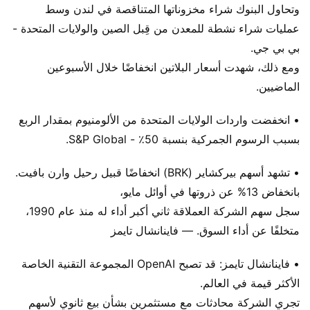
وتحاول البنوك شراء مخزوناتها المتناقصة في لندن وسط
عمليات شراء نشطة للمعدن من قِبل الصين والولايات المتحدة -
بي بي جي.
ومع ذلك، شهدت أسعار البلاتين انخفاضًا خلال الأسبوعين
الماضيين.
• انخفضت واردات الولايات المتحدة من الألومنيوم بمقدار الربع
بسبب الرسوم الجمركية بنسبة 50٪ - S&P Global.
• تشهد أسهم بيركشاير (BRK) انخفاضًا قبيل رحيل وارن بافيت.
بانخفاض 13% عن ذروتها في أوائل مايو،
سجل سهم الشركة العملاقة ثاني أكبر أداء له منذ عام 1990،
متخلفًا عن أداء السوق. — فاينانشال تايمز
• فاينانشال تايمز: قد تصبح OpenAI المجموعة التقنية الخاصة
الأكثر قيمة في العالم.
تجري الشركة محادثات مع مستثمرين بشأن بيع ثانوي لأسهم