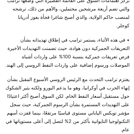
تركز اهتمامات السوق على القائمة القصيرة التي وضعها ترامب
والتي تضم أربعة مرشحين محتملين، والأهم من ذلك، ترشحه
لمنصب حاكم الولاية، والذي أصبح شاغرا فجأة بفوز أدريانا
كوجلر.
• في هذه الأثناء، يستمر ترامب في إطلاق تهديداته بشأن
التعريفات الجمركية دون هوادة، حيث تضمنت التهديدات الأخيرة
فرض تعريفات جمركية بنسبة 100% على واردات أشباه
الموصلات ورسوم إضافية على واردات النفط الروسي إلى الهند.
يعتزم ترامب التحدث مع الرئيس الروسي الأسبوع المقبل بشأن
إنهاء الحرب في أوكرانيا، وهو ما يدعم اليورو ولكنه يثير الشكوك
حول مستقبل أسعار النفط الخام. لكن السوق أصبح أكثر اعتيادًا
على التهديدات المستمرة بشأن الرسوم الجمركية، حيث سجل
مؤشر توبكس الياباني مستوى قياسيًا مرتفعًا، بينما قفزت أسهم
التكنولوجيا التايوانية بأكثر من 2% لتصل إلى أعلى مستوياتها في
عام.