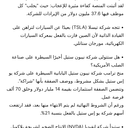
لقد أثبتت المنصة كفاءة مثيرة للإعجاب: حيث "يجلب" كل
موظف فيها 37.6 مليون دولار من الإيرادات للشركة.
• تتجه شركة تيسلا (TSLA) بعيدًا عن السيارات لتراهن على
القيادة الذاتية لأن الصين فازت بالفعل بمعركة السيارات
الكهربائية، مورجان ستانلي.
• هل ستتولى شركة نيبون ستيل أخيرًا السيطرة على صناعة
الصلب الأمريكية؟
منح ترامب شركة نيبون ستيل اليابانية السيطرة على شركة يو
إس ستيل بشكل مشروط، ووصف الصفقة بأنها "شراكة".
وتتضمن الصفقة استثمارات بقيمة 14 مليار دولار وخلق 70 ألف
فرصة عمل.
ورغم أن الشروط النهائية لم يتم الانتهاء منها بعد، فقد ارتفعت
أسهم شركة يو إس ستيل بالفعل بنسبة 21%.
• ستبدأ شركة إنفيديا (NVDA) الإنتاج الضخم لشريحة بلاكويل