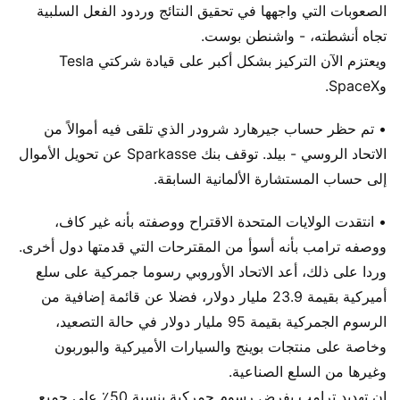
الصعوبات التي واجهها في تحقيق النتائج وردود الفعل السلبية
تجاه أنشطته، - واشنطن بوست.
ويعتزم الآن التركيز بشكل أكبر على قيادة شركتي Tesla
وSpaceX.
• تم حظر حساب جيرهارد شرودر الذي تلقى فيه أموالاً من
الاتحاد الروسي - بيلد. توقف بنك Sparkasse عن تحويل الأموال
إلى حساب المستشارة الألمانية السابقة.
• انتقدت الولايات المتحدة الاقتراح ووصفته بأنه غير كاف،
ووصفه ترامب بأنه أسوأ من المقترحات التي قدمتها دول أخرى.
وردا على ذلك، أعد الاتحاد الأوروبي رسوما جمركية على سلع
أميركية بقيمة 23.9 مليار دولار، فضلا عن قائمة إضافية من
الرسوم الجمركية بقيمة 95 مليار دولار في حالة التصعيد،
وخاصة على منتجات بوينج والسيارات الأميركية والبوربون
وغيرها من السلع الصناعية.
إن تهديد ترامب بفرض رسوم جمركية بنسبة 50٪ على جميع