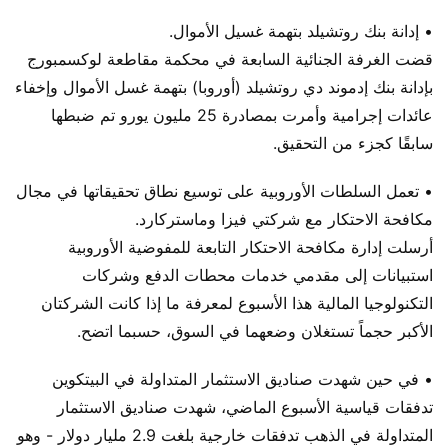
• إدانة بنك روتشيلد بتهمة غسيل الأموال.
قضت الغرفة الجنائية السابعة في محكمة مقاطعة لوكسمبورج
بإدانة بنك إدموند دي روتشيلد (أوروبا) بتهمة غسل الأموال وإخفاء
عائدات إجرامية وأمرت بمصادرة 25 مليون يورو تم ضبطها
سابقًا كجزء من التحقيق.
• تعمل السلطات الأوروبية على توسيع نطاق تحقيقاتها في مجال
مكافحة الاحتكار مع شركتي فيزا وماستركارد.
أرسلت إدارة مكافحة الاحتكار التابعة للمفوضية الأوروبية
استبيانات إلى مقدمي خدمات محطات الدفع وشركات
التكنولوجيا المالية هذا الأسبوع لمعرفة ما إذا كانت الشركتان
الأكبر حجماً تستغلان وضعهما في السوق، حسبما اتضح.
• في حين شهدت صناديق الاستثمار المتداولة في البيتكوين
تدفقات قياسية الأسبوع الماضي، شهدت صناديق الاستثمار
المتداولة في الذهب تدفقات خارجية بلغت 2.9 مليار دولار - وهو