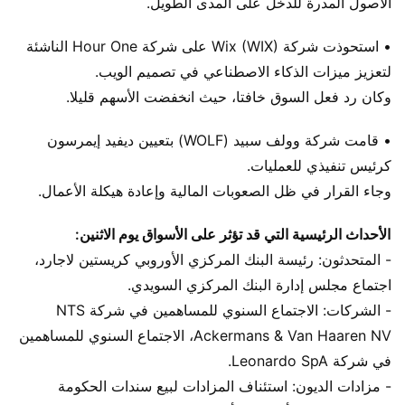
الأصول المدرة للدخل على المدى الطويل.
• استحوذت شركة Wix (WIX) على شركة Hour One الناشئة
لتعزيز ميزات الذكاء الاصطناعي في تصميم الويب.
وكان رد فعل السوق خافتا، حيث انخفضت الأسهم قليلا.
• قامت شركة وولف سبيد (WOLF) بتعيين ديفيد إيمرسون
كرئيس تنفيذي للعمليات.
وجاء القرار في ظل الصعوبات المالية وإعادة هيكلة الأعمال.
الأحداث الرئيسية التي قد تؤثر على الأسواق يوم الاثنين:
- المتحدثون: رئيسة البنك المركزي الأوروبي كريستين لاجارد،
اجتماع مجلس إدارة البنك المركزي السويدي.
- الشركات: الاجتماع السنوي للمساهمين في شركة NTS
Ackermans & Van Haaren NV، الاجتماع السنوي للمساهمين
في شركة Leonardo SpA.
- مزادات الديون: استئناف المزادات لبيع سندات الحكومة