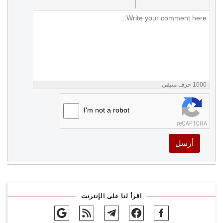
1000
حرف متبقي
I'm not a robot
أرسل
اقرأ لنا على الإنترنت