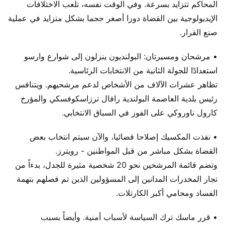
المحاكم تتزايد بسرعة. وفي الوقت نفسه، تلعب الاختلافات
الإيديولوجية بين القضاة دورا أصغر حجما بشكل متزايد في عملية
صنع القرار.
• مرشحان ومسيرتان: البولنديون ينزلون إلى شوارع وارسو
استعدادًا للجولة الثانية من الانتخابات الرئاسية.
تظاهر عشرات الآلاف من الأشخاص لدعم مرشحيهم. ويتنافس
رئيس بلدية العاصمة البولندية رافال ترزاسكوفسكي والمؤرخ
كارول ناوروكي على الفوز في السباق الانتخابي.
• نفذت المكسيك إصلاحا قضائيا، والآن سيتم انتخاب بعض
القضاة بشكل مباشر من قبل المواطنين - رويترز.
وتضم قائمة المرشحين نحو 20 شخصية مثيرة للجدل، بدءاً من
تجار المخدرات المدانين إلى المسؤولين الذين تم فصلهم بتهمة
الفساد ومحامي أكبر الكارتلات.
• قرر ماسك ترك السياسة لأسباب أمنية. وأيضاً بسبب