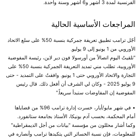
الفرنسية لمدة 3 أشهر و6 أشهر وسنة واحدة.
المراجعات الأساسية الحالية
أجّل ترامب تطبيق تعريفة جمركية بنسبة 50% على سلع الاتحاد
الأوروبي من 1 يونيو إلى 9 يوليو.
"تلقيتُ اليوم اتصالاً من أورسولا فون دير لاين، رئيسة المفوضية
الأوروبية، تطلب مني تمديد التعريفة الجمركية بنسبة 50% على
التجارة والاتحاد الأوروبي حتى 1 يونيو. وافقتُ على التمديد - حتى
9 يوليو 2025 - وكان لي الشرف أن أفعل ذلك. قال رئيس
المفوضية إن المفاوضات ستبدأ سريعاً."
• في شهر مايو/أيار، خسرت إدارة ترامب 96% من قضاياها
أمام المحكمة، بحسب آدم بونيكا، الأستاذ بجامعة ستانفورد.
وكما أشار محللون من مؤسسة "بيانات من أجل الديمقراطية"
للمعلومات، فإن نسبة الخسائر التي يتكبدها ترامب وأنصاره في