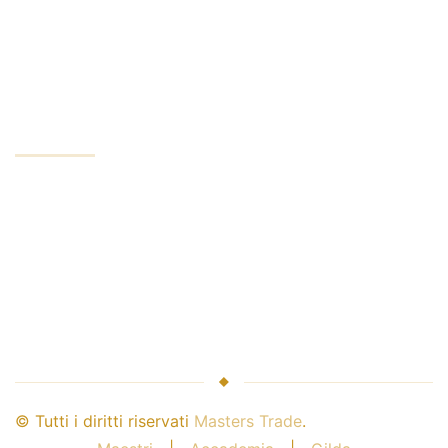
Riservatezza
Conto minimo
AZIENDA
Servizi aziendali
Leader del settore
Sicurezza del denaro
Maestri e broker
Collaborazione con noi
© Tutti i diritti riservati
Masters Trade
.