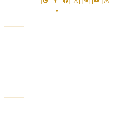
SERVIZIO
Investire fondi
Negoziazione in borsa
Formazione commerciale
Software di trading
Analisi e recensioni
INVESTIRE
I nostri vantaggi