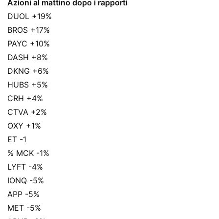
Azioni al mattino dopo i rapporti
DUOL +19%
BROS +17%
PAYC +10%
DASH +8%
DKNG +6%
HUBS +5%
CRH +4%
CTVA +2%
OXY +1%
ET -1
% MCK -1%
LYFT -4%
IONQ -5%
APP -5%
MET -5%