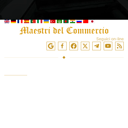
Seguici on-line
SERVIZIO
Investire fondi
Negoziazione in borsa
Formazione commerciale
Software di trading