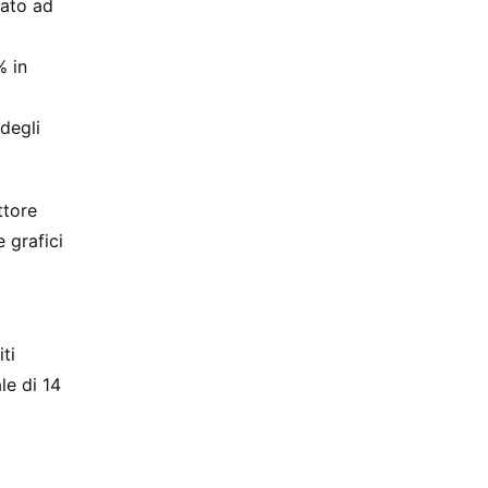
iato ad
% in
 degli
ttore
 grafici
ti
le di 14