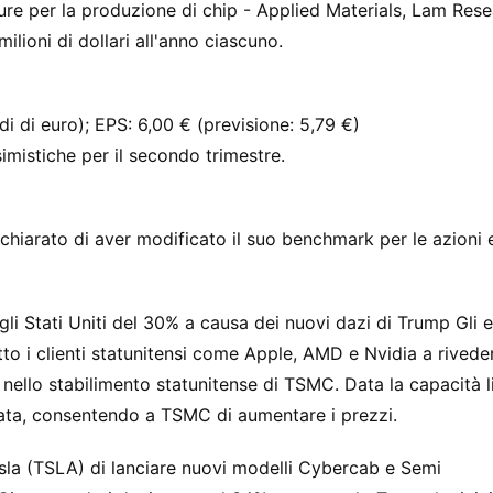
ture per la produzione di chip - Applied Materials, Lam Res
lioni di dollari all'anno ciascuno.
ardi di euro); EPS: 6,00 € (previsione: 5,79 €)
imistiche per il secondo trimestre.
hiarato di aver modificato il suo benchmark per le azioni 
 Stati Uniti del 30% a causa dei nuovi dazi di Trump Gli e
tto i clienti statunitensi come Apple, AMD e Nvidia a rivede
 nello stabilimento statunitense di TSMC. Data la capacità l
ata, consentendo a TSMC di aumentare i prezzi.
Tesla (TSLA) di lanciare nuovi modelli Cybercab e Semi