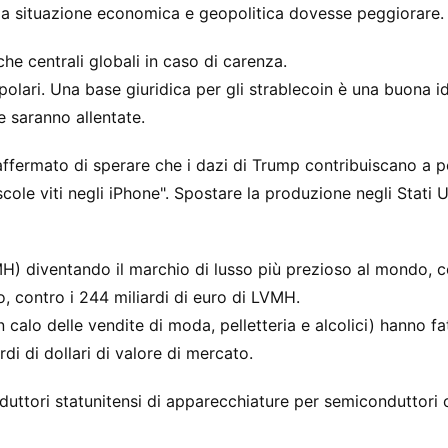
e la situazione economica e geopolitica dovesse peggiorare.
che centrali globali in caso di carenza.
lari. Una base giuridica per gli strablecoin è una buona i
e saranno allentate.
ffermato di sperare che i dazi di Trump contribuiscano a p
scole viti negli iPhone". Spostare la produzione negli Stati U
) diventando il marchio di lusso più prezioso al mondo, 
o, contro i 244 miliardi di euro di LVMH.
 calo delle vendite di moda, pelletteria e alcolici) hanno fa
di di dollari di valore di mercato.
duttori statunitensi di apparecchiature per semiconduttori o