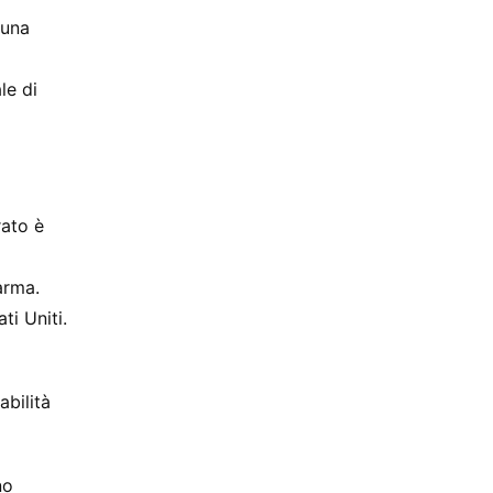
 una
le di
rato è
arma.
ti Uniti.
abilità
no