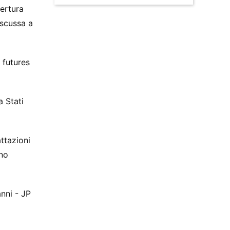
pertura
iscussa a
 futures
a Stati
ttazioni
nno
anni - JP