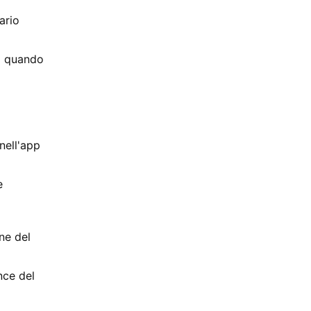
ario
da quando
nell'app
e
ne del
nce del