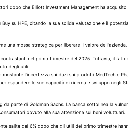
ettori dopo che Elliott Investment Management ha acquisito
g Buy su HPE, citando la sua solida valutazione e il potenzia
me una mossa strategica per liberare il valore dell'azienda.
contrastanti nel primo trimestre del 2025. Tuttavia, il fattu
to degli utili.
o nonostante l'incertezza sui dazi sui prodotti MedTech e Ph
per espandere le sue capacità di ricerca e sviluppo negli Sta
g da parte di Goldman Sachs. La banca sottolinea la vulner
 consumatori dovuto alla sua attenzione sui beni voluttuari.
ente salite del 6% dopo che gli utili del primo trimestre han