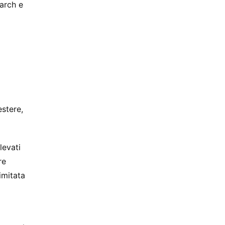
earch e
estere,
levati
re
imitata