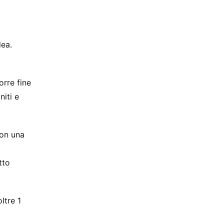
dea.
orre fine
niti e
con una
tto
ltre 1