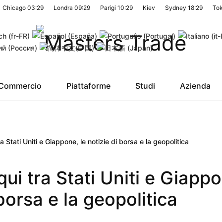
Chicago
03:29
Londra
09:29
Parigi
10:29
Kiev
Sydney
18:29
To
Commercio
Piattaforme
Studi
Azienda
tra Stati Uniti e Giappone, le notizie di borsa e la geopolitica
oqui tra Stati Uniti e Giapp
 borsa e la geopolitica