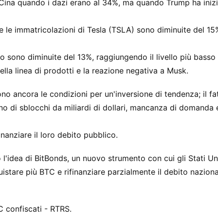
 Cina quando i dazi erano al 34%, ma quando Trump ha iniz
e le immatricolazioni di Tesla (TSLA) sono diminuite del 15
do sono diminuite del 13%, raggiungendo il livello più basso
ella linea di prodotti e la reazione negativa a Musk.
no ancora le condizioni per un'inversione di tendenza; il fa
no di sblocchi da miliardi di dollari, mancanza di domanda e
finanziare il loro debito pubblico.
l'idea di BitBonds, un nuovo strumento con cui gli Stati Uni
uistare più BTC e rifinanziare parzialmente il debito naziona
C confiscati - RTRS.