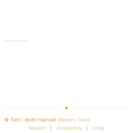
Riservatezza
Conto minimo
AZIENDA
Servizi aziendali
Leader del settore
Sicurezza del denaro
Maestri e broker
Collaborazione con noi
© Tutti i diritti riservati
Masters Trade
.
Maestri
|
Accademia
|
Gilda