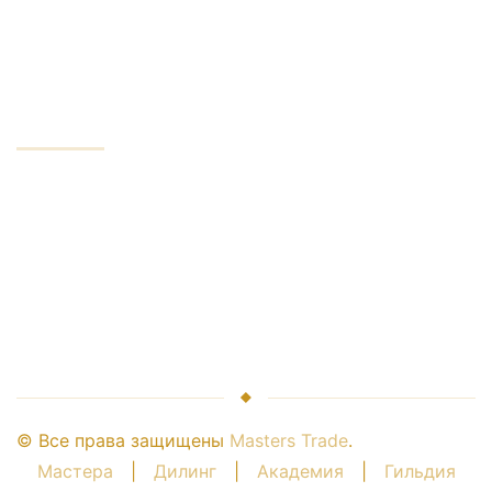
Конфиденциальность
Минимумы для трейдера
КОМПАНИЯ
Услуги компании
Лидер в индустрии
Сохранность денег
Отношения с брокером
Партнерство с нами
© Все права защищены
Masters Trade
.
Мастера
|
Дилинг
|
Академия
|
Гильдия