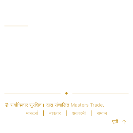
कंपनी
कंपनी सेवाएं
उद्योग लीडर
पैसे की सुरक्षा
ब्रोकर संबंध
साझेदारी
© सर्वाधिकार सुरक्षित। द्वारा संचालित
Masters Trade
.
मास्टर्स
|
व्यवहार
|
अकादमी
|
समाज
यूपी