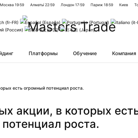
Москва
19:59
Алматы́
22:59
Лондон
17:59
Париж
18:59
Киев
Т
йдинг
Платформы
Обучение
Компания
оторых есть огромный потенциал роста.
вых акции, в которых ест
потенциал роста.