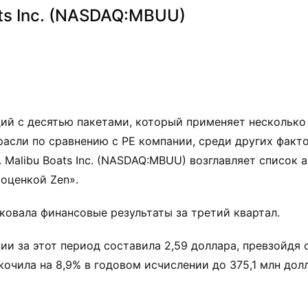
ts Inc. (NASDAQ:MBUU)
акций с десятью пакетами, который применяет несколько
расли по сравнению с PE компании, среди других факт
 Malibu Boats Inc. (NASDAQ:MBUU) возглавляет список а
«оценкой Zen».
иковала финансовые результаты за третий квартал.
и за этот период составила 2,59 доллара, превзойдя 
кочила на 8,9% в годовом исчислении до 375,1 млн дол