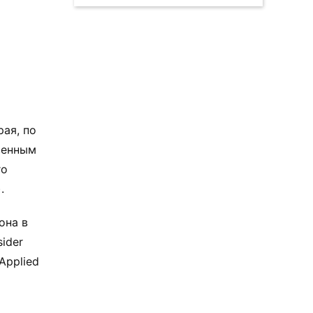
ая, по
венным
го
.
она в
ider
Applied