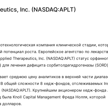
eutics, Inc. (NASDAQ:APLT)
отехнологическая компания клинической стадии, котор
й потенциал роста. Европейское агентство по лекарст
lied Therapeutics, Inc. (NASDAQ:APLT) статус орфанно
) для лечения дефицита сорбитолдегидрогеназы (SORD)
нивает среднюю цену аналитиков в верхней части диапаз
. В общей сложности 8 хедж-фондов, отслеживаемых Ins
nc. (NASDAQ:APLT). Крупнейшим акционером хедж-фонда 
од была Knoll Capital Management Фреда Нолля, которой
а долларов.