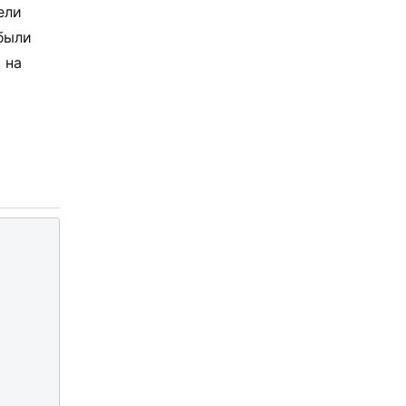
ели
 были
 на