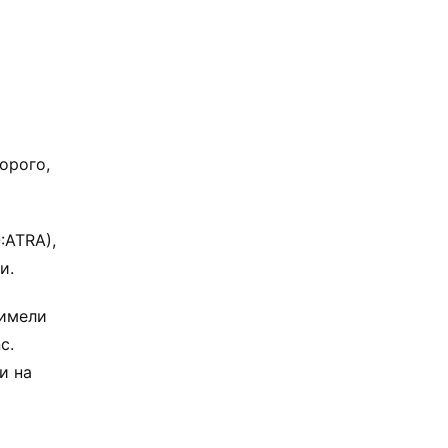
орого,
:ATRA),
и.
 имели
c.
и на