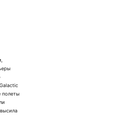
,
ьеры
о
alactic
е полеты
ли
повысила