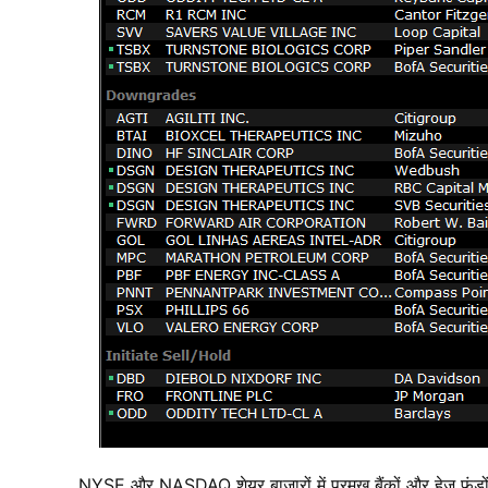
NYSE और NASDAQ शेयर बाजारों में प्रमुख बैंकों और हेज फंडो