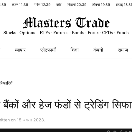
5:39
लंडन
11:39
पेरिस
12:39
कीव
सिडनी
20:39
टोक्यो
19:39
शंघाई
18:3
श
व्यापार
प्लेटफार्मों
शिक्षा
कंपनी
समाज
सिफारिशें
कों और हेज फंडों से ट्रेडिंग सिफार
itten on
15 अगस्त 2023
.