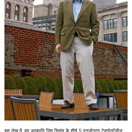
इस लेख में, हम अरबपति जिम सिमंस के शीर्ष 5 पुनर्जागरण टेक्नोलॉजीज