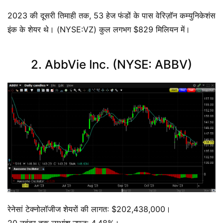
2023 की दूसरी तिमाही तक, 53 हेज फंडों के पास वेरिज़ॉन कम्युनिकेशंस
इंक के शेयर थे। (NYSE:VZ) कुल लगभग $829 मिलियन में।
2. AbbVie Inc. (NYSE: ABBV)
रेनेसां टेक्नोलॉजीज शेयरों की लागत: $202,438,000।