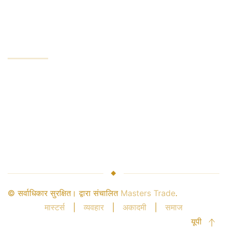
न्यूनतम खाता
कंपनी
कंपनी सेवाएं
उद्योग लीडर
पैसे की सुरक्षा
ब्रोकर संबंध
साझेदारी
© सर्वाधिकार सुरक्षित। द्वारा संचालित
Masters Trade
.
मास्टर्स
|
व्यवहार
|
अकादमी
|
समाज
यूपी