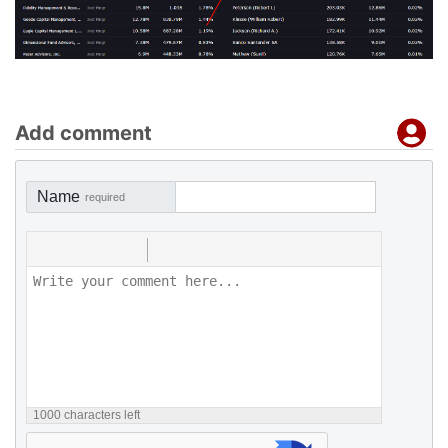
Add comment
Name
required
1000
characters left