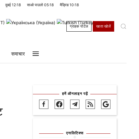
दुबई
12:18
साओ पाउलो
05:18
मैड्रिड
10:18
ग्राहक पोर्टल
खाता खोलें
समाचार
हमें ऑनलाइन पढ़ें
ट
एनालिटिक्स