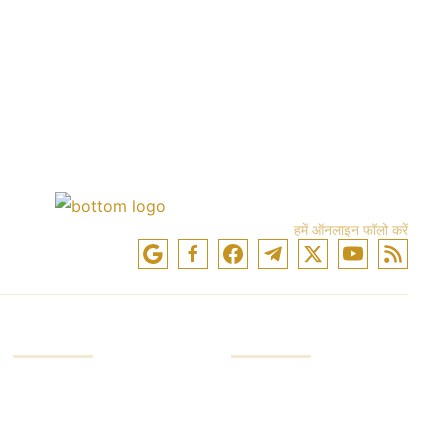
हमें ऑनलाइन फॉलो करें
स्कोर
कंपनी
निवेश खाता
कंपनी सेवाएं
व्व्यापारी खाता
उद्योग लीडर