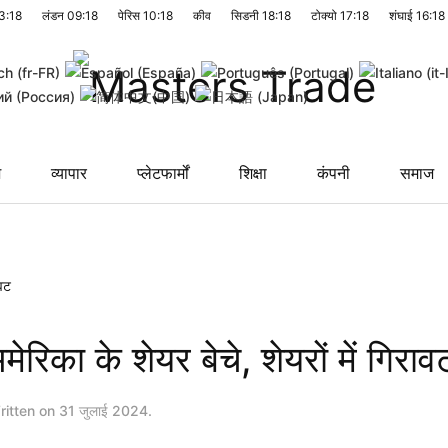
3:18
लंडन
09:18
पेरिस
10:18
कीव
सिडनी
18:18
टोक्यो
17:18
शंघाई
16:18
श
व्यापार
प्लेटफार्मों
शिक्षा
कंपनी
समाज
ावट
रिका के शेयर बेचे, शेयरों में गिराव
ritten on
31 जुलाई 2024
.