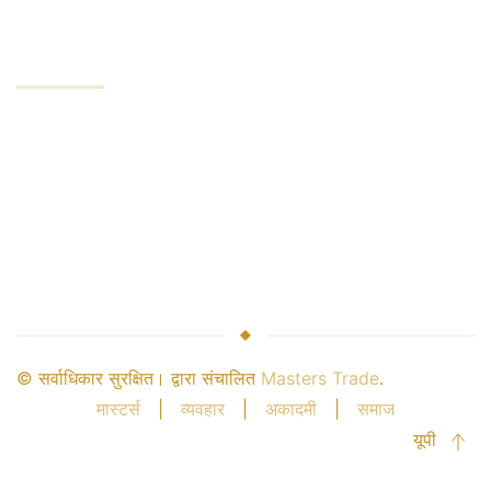
कंपनी
कंपनी सेवाएं
उद्योग लीडर
पैसे की सुरक्षा
ब्रोकर संबंध
साझेदारी
© सर्वाधिकार सुरक्षित। द्वारा संचालित
Masters Trade
.
मास्टर्स
|
व्यवहार
|
अकादमी
|
समाज
यूपी