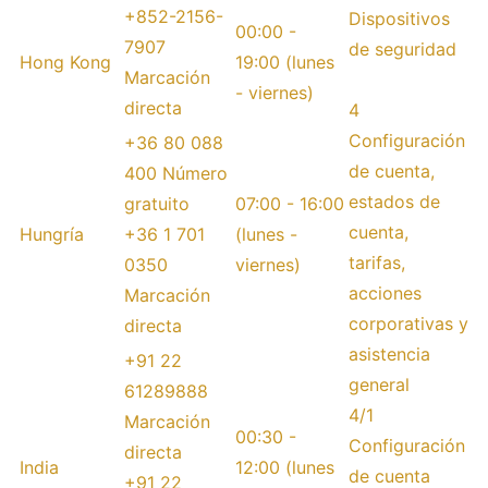
+852-2156-
Dispositivos
00:00 -
7907
de seguridad
Hong Kong
19:00 (lunes
Marcación
- viernes)
directa
4
Configuración
+36 80 088
de cuenta,
400 Número
estados de
gratuito
07:00 - 16:00
cuenta,
Hungría
+36 1 701
(lunes -
tarifas,
0350
viernes)
acciones
Marcación
corporativas y
directa
asistencia
+91 22
general
61289888
4/1
Marcación
00:30 -
Configuración
directa
India
12:00 (lunes
de cuenta
+91 22