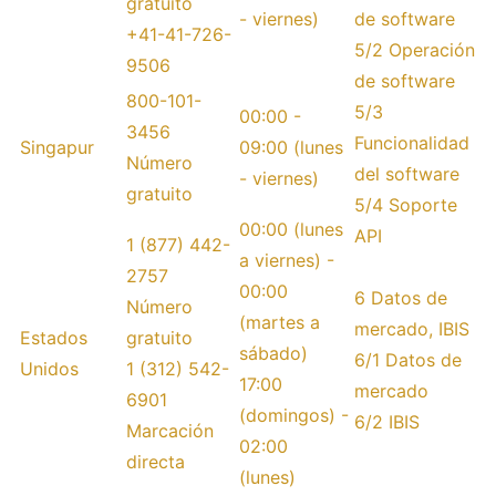
gratuito
- viernes)
de software
+41-41-726-
5/2 Operación
9506
de software
800-101-
5/3
00:00 -
3456
Funcionalidad
Singapur
09:00 (lunes
Número
del software
- viernes)
gratuito
5/4 Soporte
00:00 (lunes
API
1 (877) 442-
a viernes) -
2757
00:00
6 Datos de
Número
(martes a
mercado, IBIS
Estados
gratuito
sábado)
6/1 Datos de
Unidos
1 (312) 542-
17:00
mercado
6901
(domingos) -
6/2 IBIS
Marcación
02:00
directa
(lunes)