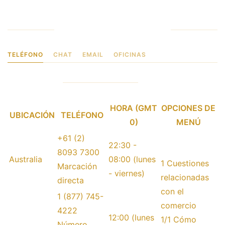
recibe el apoyo de dos empresas
Contactando IBKR
TELÉFONO
CHAT
EMAIL
OFICINAS
Teléfono
HORA (GMT
OPCIONES DE
UBICACIÓN
TELÉFONO
0)
MENÚ
+61 (2)
22:30 -
8093 7300
Australia
08:00 (lunes
1 Cuestiones
Marcación
- viernes)
relacionadas
directa
con el
1 (877) 745-
comercio
4222
12:00 (lunes
1/1 Cómo
Número