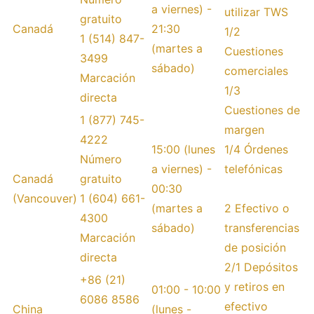
a viernes) -
utilizar TWS
gratuito
Canadá
21:30
1/2
1 (514) 847-
(martes a
Cuestiones
3499
sábado)
comerciales
Marcación
1/3
directa
Cuestiones de
1 (877) 745-
margen
4222
15:00 (lunes
1/4 Órdenes
Número
a viernes) -
telefónicas
Canadá
gratuito
00:30
(Vancouver)
1 (604) 661-
(martes a
2 Efectivo o
4300
sábado)
transferencias
Marcación
de posición
directa
2/1 Depósitos
+86 (21)
y retiros en
01:00 - 10:00
6086 8586
efectivo
China
(lunes -