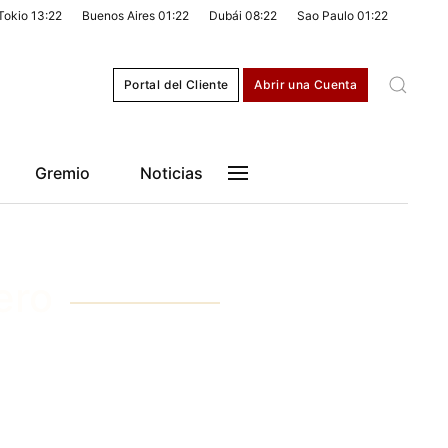
Tokio
13:22
Buenos Aires
01:22
Dubái
08:22
Sao Paulo
01:22
Portal del Cliente
Abrir una Cuenta
Gremio
Noticias
ero
STIDAD Y