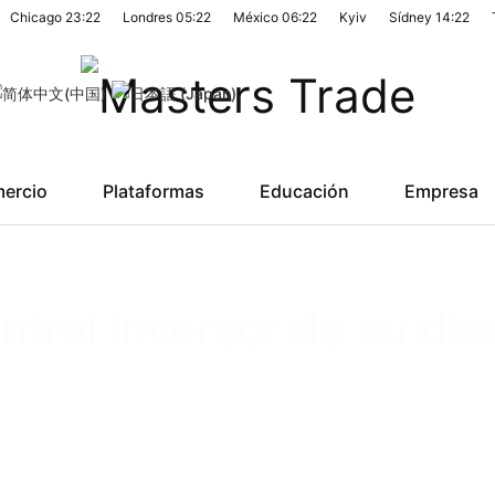
Chicago
23:22
Londres
05:22
México
06:22
Kyiv
Sídney
14:22
ercio
Plataformas
Educación
Empresa
ntrol inversor de su din
A DE HONE