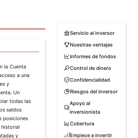
Servicio al inversor
Nuestras ventajas
Informes de fondos
en la Cuenta
Control de dinero
 acceso a una
Confidencialidad
es y
Riesgos del inversor
uenta. Un
olar todas las
Apoyo al
os saldos
inversionista
e posiciones
Cobertura
historial
Empiece a invertir
utadas y