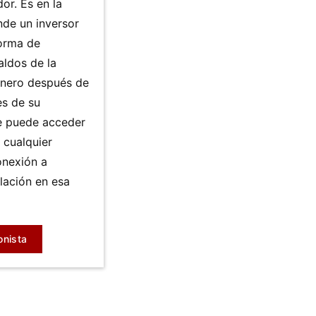
or. Es en la
de un inversor
forma de
aldos de la
inero después de
es de su
e puede acceder
 cualquier
nexión a
alación en esa
onista