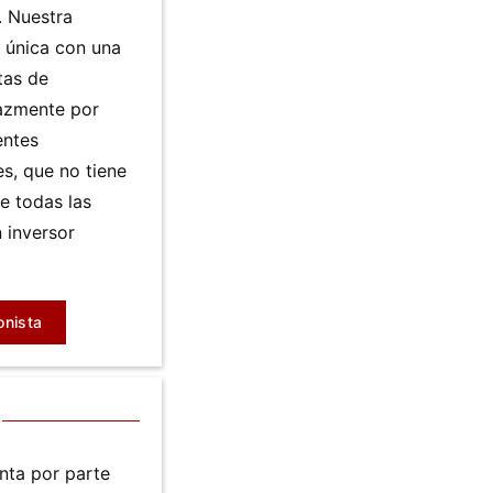
. Nuestra
 única con una
tas de
cazmente por
entes
es, que no tiene
e todas las
 inversor
onista
nta por parte