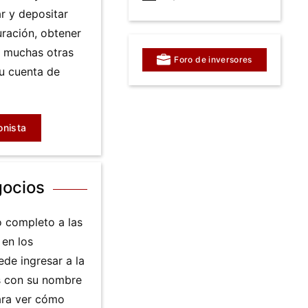
ar y depositar
uración, obtener
ar muchas otras
Foro de inversores
u cuenta de
onista
gocios
o completo a las
 en los
de ingresar a la
s con su nombre
ara ver cómo