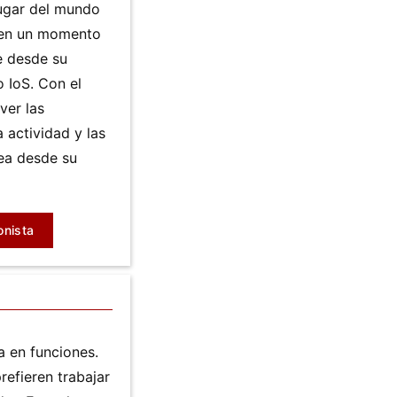
lugar del mundo
 en un momento
e desde su
o IoS. Con el
ver las
a actividad y las
nea desde su
onista
a en funciones.
refieren trabajar