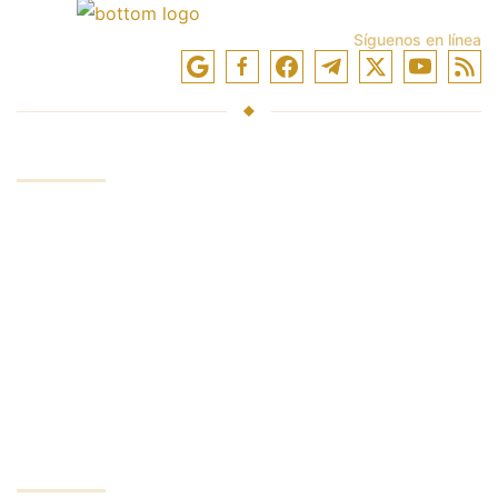
Síguenos en línea
SERVICIOS
Fondos de inversión
Negociar en los mercados
Entrenamiento comercial
Acceso a intercambios
Análisis y reseñas
INVERSOR