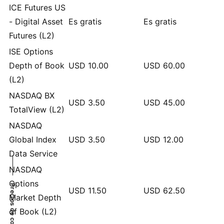
ICE Futures US
- Digital Asset
Es gratis
Es gratis
Futures (L2)
ISE Options
Depth of Book
USD
10.00
USD
60.00
(L2)
NASDAQ BX
USD
3.50
USD
45.00
TotalView (L2)
NASDAQ
Global Index
USD
3.50
USD
12.00
Data Service
NASDAQ
Options
Precios de cotización
USD
11.50
USD
62.50
Market Depth
of Book (L2)