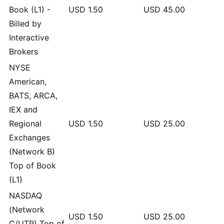
Book (L1) -
USD
1.50
USD
45.00
Billed by
Interactive
Brokers
NYSE
American,
BATS, ARCA,
IEX and
Regional
USD
1.50
USD
25.00
Exchanges
(Network B)
Top of Book
(L1)
NASDAQ
(Network
USD
1.50
USD
25.00
C/UTP) Top of