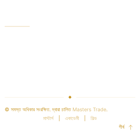
প্রতিষ্ঠান
সংস্থা সেবা
শিল্প নেতা
অর্থ সুরক্ষা
ব্রোকারের সম্পর্ক
অংশীদারি
© সমস্ত অধিকার সংরক্ষিত. দ্বারা চালিত
Masters Trade
.
মাস্টার্স
|
একাডেমী
|
গিল্ড
শীর্ষ