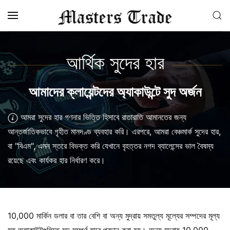
Skip to main content
আর্থিক সুদের হার
আমাদের ক্লায়েন্টদের অ্যাকাউন্টে সুদ অর্জন
আমরা সুদের হার গণনার ভিত্তি হিসাবে রাতারাতি আমানতের জন্য
আন্তর্জাতিকভাবে গৃহীত মানদণ্ড ব্যবহার করি। এরপরে, আমরা বেঞ্চমার্ক সুদের হার,
বা "বিএম", এমন স্তরে বিভক্ত করি যেখানে বৃহত্তর নগদ ব্যালেন্সের ভাল বৈষম্য
রয়েছে এবং কার্যকর হার নির্ধারণ করে।
10,000 মার্কিন ডলার বা তার বেশি বা অন্য মুদ্রায় সমতুল্য মূল্যের সম্পদের মূল্য