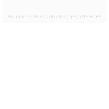
বিশ্ব এক্সচেঞ্জ এবং আর্থিক বাজারে ট্রেড করার জন্য ন্যূনতম ট্রেডিং ডিপোজিট
সমর্থন
দুটি কোম্পানির পরিচালকদের দ্বারা একজন ব্যবসায়ীর উচ্চ মানের সমর্থন