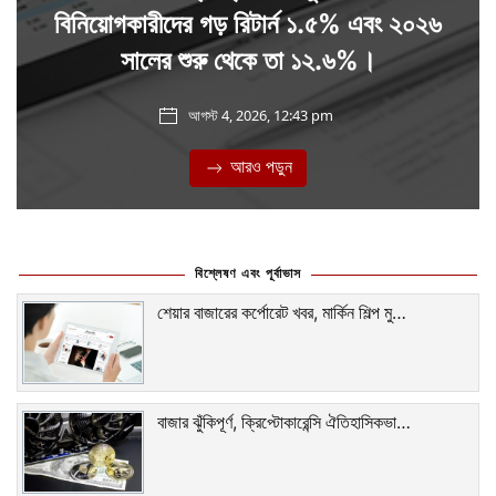
বিনিয়োগকারীদের গড় রিটার্ন ১.৫% এবং ২০২৬
সালের শুরু থেকে তা ১২.৬%।
আগস্ট 4, 2026, 12:43 pm
আরও পড়ুন
বিশ্লেষণ এবং পূর্বাভাস
শেয়ার বাজারের কর্পোরেট খবর, মার্কিন শিল্প মু…
বাজার ঝুঁকিপূর্ণ, ক্রিপ্টোকারেন্সি ঐতিহাসিকভা…