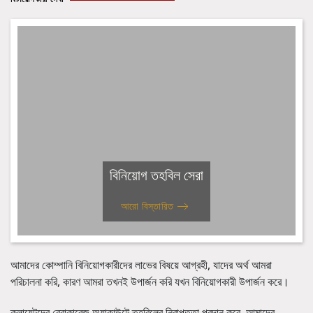
বিনিয়োগ তহবিল সেরা
আরো বিস্তারিত
আমাদের কোম্পানি বিনিয়োগকারীদের লাভের বিষয়ে আগ্রহী, যাদের অর্থ আমরা
পরিচালনা করি, কারণ আমরা তখনই উপার্জন করি যখন বিনিয়োগকারী উপার্জন করে।
ক্লায়েন্টদের ব্রোকারেজ অ্যাকাউন্টে তহবিলের নিরাপত্তা প্রদান করে, আমাদের