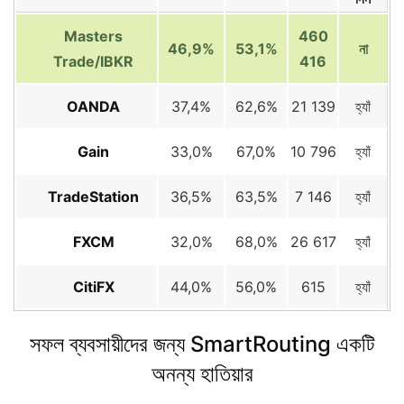
Masters
460
46,9%
53,1%
না
Trade/IBKR
416
OANDA
37,4%
62,6%
21 139
হ্যাঁ
Gain
33,0%
67,0%
10 796
হ্যাঁ
TradeStation
36,5%
63,5%
7 146
হ্যাঁ
FXCM
32,0%
68,0%
26 617
হ্যাঁ
CitiFX
44,0%
56,0%
615
হ্যাঁ
সফল ব্যবসায়ীদের জন্য SmartRouting একটি
অনন্য হাতিয়ার