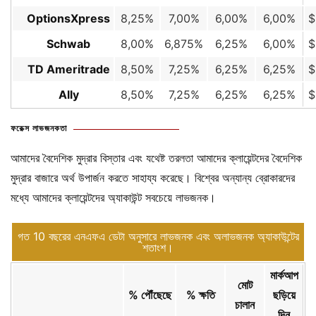
OptionsXpress
8,25%
7,00%
6,00%
6,00%
$
Schwab
8,00%
6,875%
6,25%
6,00%
$
TD Ameritrade
8,50%
7,25%
6,25%
6,25%
$
Ally
8,50%
7,25%
6,25%
6,25%
$
ফরেক্স লাভজনকতা
আমাদের বৈদেশিক মুদ্রার বিস্তার এবং যথেষ্ট তরলতা আমাদের ক্লায়েন্টদের বৈদেশিক
মুদ্রার বাজারে অর্থ উপার্জন করতে সাহায্য করেছে। বিশ্বের অন্যান্য ব্রোকারদের
মধ্যে আমাদের ক্লায়েন্টদের অ্যাকাউন্ট সবচেয়ে লাভজনক।
গত 10 বছরের এনএফএ ডেটা অনুসারে লাভজনক এবং অলাভজনক অ্যাকাউন্টের
শতাংশ।
মার্কআপ
মোট
% পৌঁছেছে
% ক্ষতি
ছড়িয়ে
চালান
দিন