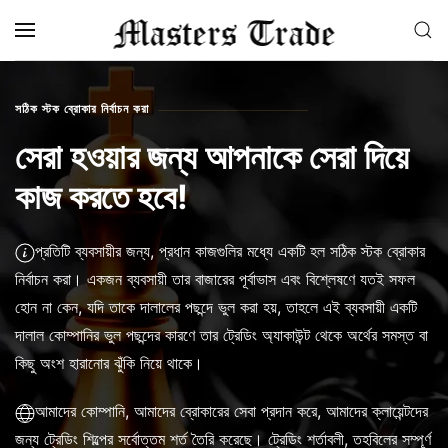
Skip to main content
সঠিক স্টক ব্রোকার নির্বাচন করা
সেরা হওয়ার জন্য আপনাকে সেরা দিয়ে
কাজ করতে হবে!
প্রতিটি ব্যবসায়ীর জন্য, প্রধান কাজগুলির মধ্যে একটি হল সঠিক স্টক ব্রোকার
নির্বাচন করা। একজন ব্যবসায়ী তার বাজারের পূর্বাভাস এবং বিশ্লেষণে যতই সফল
হোন না কেন, যদি তাকে দালালের পছন্দে ভুল করা হয়, তাহলে এই ব্যবসায়ী একটি
দালাল কোম্পানির ভুল পছন্দের কারণে তার ট্রেডিং অ্যাকাউন্ট থেকে অর্থের সমস্ত বা
কিছু অংশ হারানোর ঝুঁকি নিয়ে থাকে।
আমাদের কোম্পানি, আমাদের ব্রোকারের সেবা প্রদান করে, আমাদের ক্লায়েন্টদের
জন্য ট্রেডিং শিল্পের সর্বোত্তম শর্ত তৈরি করেছে। ট্রেডিং শর্তাবলী, তহবিলের সম্পূর্ণ