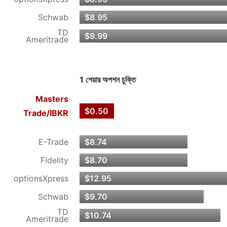
Schwab
$8.95
TD
$9.99
Ameritrade
1 শেয়ার অপশন চুক্তি
Masters
$0.50
Trade/
IBKR
E-Trade
$8.74
Fidelity
$8.70
optionsXpress
$12.95
Schwab
$9.70
TD
$10.74
Ameritrade