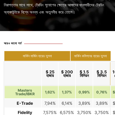
নিরাপত্তার সাথে সাথে, ট্রেডিং সুযোগের ক্ষেত্রে আমাদের ব্যবসায়ীদের ট্রেডিং
অ্যাকাউন্টকে বিশ্বে অনন্য এবং অতুলনীয় করে তোলে।
আরও ভালো শর্ত
মার্কিন মার্জিন হারের তুলনা
মার্কিন কমিশনের হারের তুলনা
$ 25
$ 200
$ 1.5
$ 3.5
1
হাজার
হাজার
মিলিয়ন
মিলিয়ন
Masters
1,62%
1,37%
0,99%
0,76%
$
Trade/IBKR
E-Trade
7,94%
6,14%
3,89%
3,89%
$
Fidelity
7,575%
6,575%
3,750%
3,750%
$