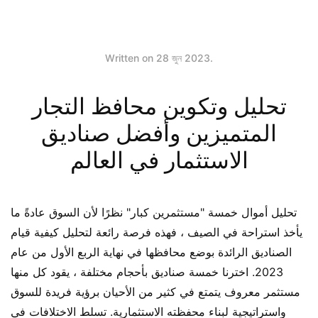
Written on
28 জুন 2023
.
تحليل وتكوين محافظ التجار
المتميزين وأفضل صناديق
الاستثمار في العالم
تحليل أموال خمسة "مستثمرين كبار" نظرًا لأن السوق عادةً ما
يأخذ استراحة في الصيف ، فهذه فرصة رائعة لتحليل كيفية قيام
الصناديق الرائدة بوضع محافظها في نهاية الربع الأول من عام
2023. اخترنا خمسة صناديق بأحجام مختلفة ، يقود كل منها
مستثمر معروف يتمتع في كثير من الأحيان برؤية فريدة للسوق
واستراتيجية لبناء محفظته الاستثمارية. تسلط الاختلافات في