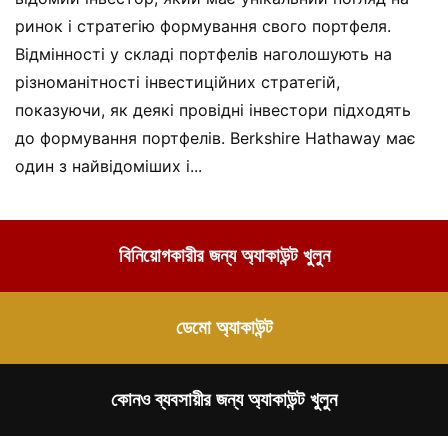
ринок і стратегію формування свого портфеля.
Відмінності у складі портфелів наголошують на
різноманітності інвестиційних стратегій,
показуючи, як деякі провідні інвестори підходять
до формування портфелів. Berkshire Hathaway має
один з найвідоміших і...
বিনিয়োগকারীর জন্য অ্যাকাউন্ট খুলুন
ডেমো অ্যাকাউন্ট
কোনও ব্যবসায়ীর জন্য অ্যাকাউন্ট খুলুন