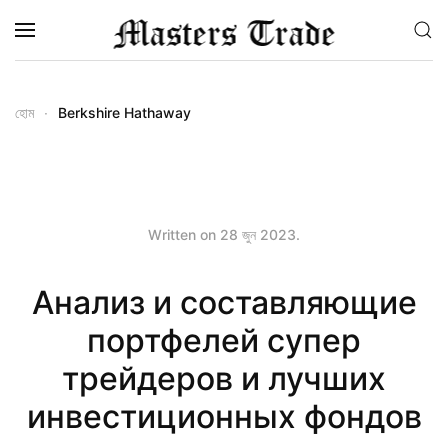
Skip to main content
হোম
Berkshire Hathaway
Written on
28 জুন 2023
.
Анализ и составляющие
портфелей супер
трейдеров и лучших
инвестиционных фондов