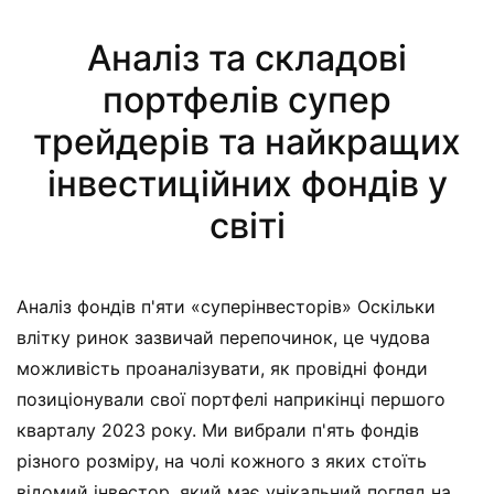
Аналіз та складові
портфелів супер
трейдерів та найкращих
інвестиційних фондів у
світі
Аналіз фондів п'яти «суперінвесторів» Оскільки
влітку ринок зазвичай перепочинок, це чудова
можливість проаналізувати, як провідні фонди
позиціонували свої портфелі наприкінці першого
кварталу 2023 року. Ми вибрали п'ять фондів
різного розміру, на чолі кожного з яких стоїть
відомий інвестор, який має унікальний погляд на