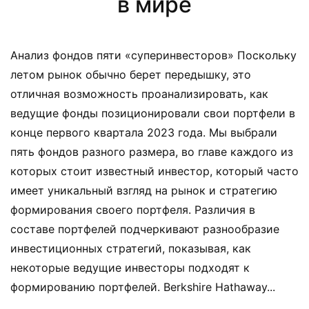
в мире
Анализ фондов пяти «суперинвесторов» Поскольку
летом рынок обычно берет передышку, это
отличная возможность проанализировать, как
ведущие фонды позиционировали свои портфели в
конце первого квартала 2023 года. Мы выбрали
пять фондов разного размера, во главе каждого из
которых стоит известный инвестор, который часто
имеет уникальный взгляд на рынок и стратегию
формирования своего портфеля. Различия в
составе портфелей подчеркивают разнообразие
инвестиционных стратегий, показывая, как
некоторые ведущие инвесторы подходят к
формированию портфелей. Berkshire Hathaway...