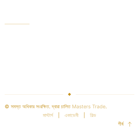
প্রতিষ্ঠান
সংস্থা সেবা
শিল্প নেতা
অর্থ সুরক্ষা
ব্রোকারের সম্পর্ক
অংশীদারি
© সমস্ত অধিকার সংরক্ষিত. দ্বারা চালিত
Masters Trade
.
মাস্টার্স
|
একাডেমী
|
গিল্ড
শীর্ষ