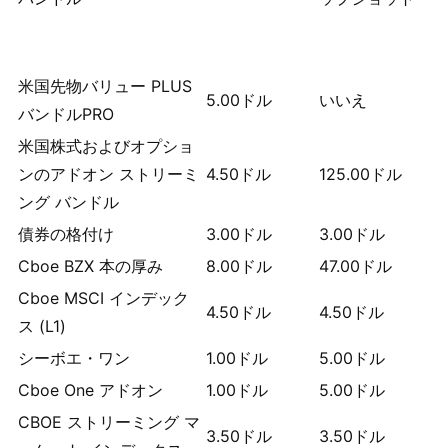
米国先物バリュー PLUS
5.00
ドル
いいえ
バンドル
PRO
米国株式およびオプショ
ンのアドオン ストリーミ
4.50
ドル
125.00
ドル
ング バンドル
債券の格付け
3.00
ドル
3.00
ドル
Cboe BZX 本の厚み
8.00
ドル
47.00
ドル
Cboe MSCI インデック
4.50
ドル
4.50
ドル
ス (L1)
シーボエ・ワン
1.00
ドル
5.00
ドル
Cboe One アドオン
1.00
ドル
5.00
ドル
CBOE ストリーミング マ
3.50
ドル
3.50
ドル