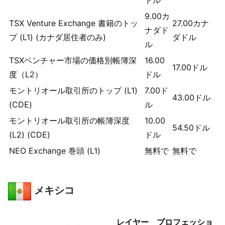
9.00
カ
TSX Venture Exchange 書籍のトッ
27.00
カナ
ナダド
プ (L1) (カナダ居住者のみ)
ダドル
ル
TSXベンチャー市場の価格別帳簿深
16.00
17.00
ドル
度（L2）
ドル
モントリオール取引所のトップ (L1)
7.00
ド
43.00
ドル
(CDE)
ル
モントリオール取引所の帳簿深度
10.00
54.50
ドル
(L2) (CDE)
ドル
NEO Exchange 巻頭 (L1)
無料で
無料で
メキシコ
レイヤー
プロフェッショ