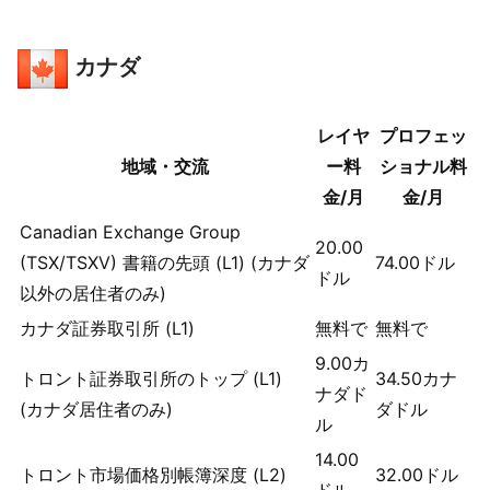
カナダ
レイヤ
プロフェッ
地域・交流
ー料
ショナル料
金/月
金/月
Canadian Exchange Group
20.00
(TSX/TSXV) 書籍の先頭 (L1) (カナダ
74.00
ドル
ドル
以外の居住者のみ)
カナダ証券取引所 (L1)
無料で
無料で
9.00
カ
トロント証券取引所のトップ (L1)
34.50
カナ
ナダド
(カナダ居住者のみ)
ダドル
ル
14.00
トロント市場価格別帳簿深度 (L2)
32.00
ドル
ドル