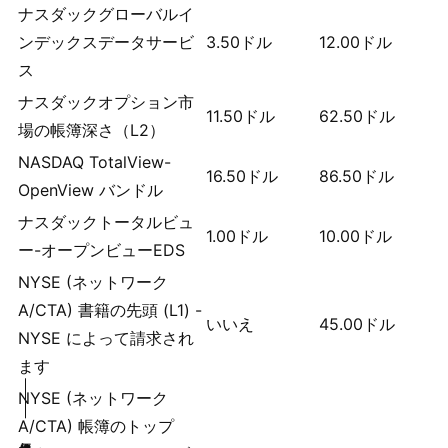
ナスダックグローバルイ
ンデックスデータサービ
3.50
ドル
12.00
ドル
ス
ナスダックオプション市
11.50
ドル
62.50
ドル
場の帳簿深さ（L2）
NASDAQ TotalView-
16.50
ドル
86.50
ドル
OpenView バンドル
ナスダックトータルビュ
1.00
ドル
10.00
ドル
ー-オープンビューEDS
NYSE (ネットワーク
A/CTA) 書籍の先頭 (L1) -
いいえ
45.00
ドル
NYSE によって請求され
ます
NYSE (ネットワーク
A/CTA) 帳簿のトップ
価格相場