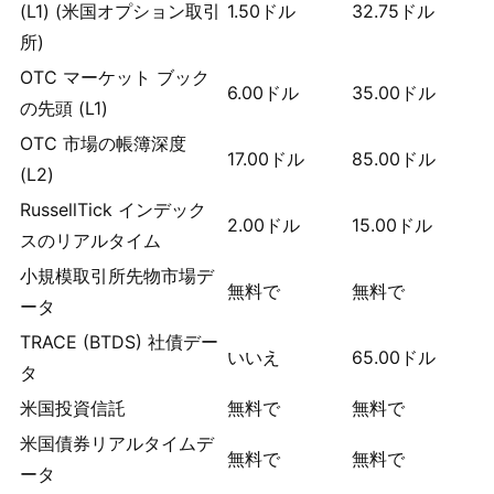
(L1) (米国オプション取引
1.50
ドル
32.75
ドル
所)
OTC マーケット ブック
6.00
ドル
35.00
ドル
の先頭 (L1)
OTC 市場の帳簿深度
17.00
ドル
85.00
ドル
(L2)
RussellTick インデック
2.00
ドル
15.00
ドル
スのリアルタイム
小規模取引所先物市場デ
無料で
無料で
ータ
TRACE (BTDS) 社債デー
いいえ
65.00
ドル
タ
米国投資信託
無料で
無料で
米国債券リアルタイムデ
無料で
無料で
ータ