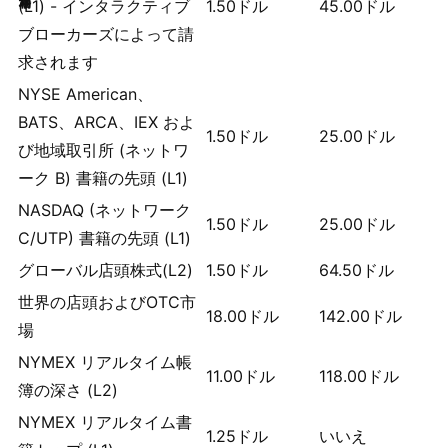
(L1) - インタラクティブ
1.50
ドル
45.00
ドル
ブローカーズによって請
求されます
NYSE American、
BATS、ARCA、IEX およ
1.50
ドル
25.00
ドル
び地域取引所 (ネットワ
ーク B) 書籍の先頭 (L1)
NASDAQ (ネットワーク
1.50
ドル
25.00
ドル
C/UTP) 書籍の先頭 (L1)
グローバル店頭株式(L2)
1.50
ドル
64.50
ドル
世界の店頭およびOTC市
18.00
ドル
142.00
ドル
場
NYMEX リアルタイム帳
11.00
ドル
118.00
ドル
簿の深さ (L2)
NYMEX リアルタイム書
1.25
ドル
いいえ