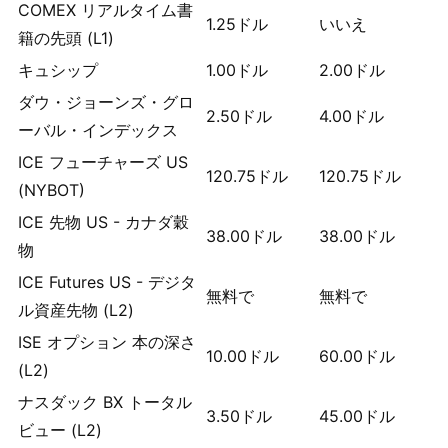
COMEX リアルタイム書
1.25
ドル
いいえ
籍の先頭 (L1)
キュシップ
1.00
ドル
2.00
ドル
ダウ・ジョーンズ・グロ
2.50
ドル
4.00
ドル
ーバル・インデックス
ICE フューチャーズ US
120.75
ドル
120.75
ドル
(NYBOT)
ICE 先物 US - カナダ穀
38.00
ドル
38.00
ドル
物
ICE Futures US - デジタ
無料で
無料で
ル資産先物 (L2)
ISE オプション 本の深さ
10.00
ドル
60.00
ドル
(L2)
ナスダック BX トータル
3.50
ドル
45.00
ドル
ビュー (L2)