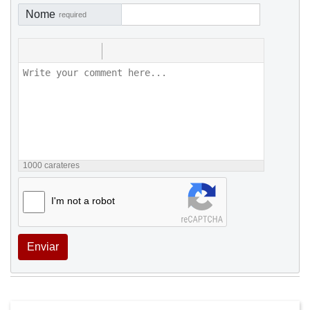
Nome
required
1000
carateres
I'm not a robot
Enviar