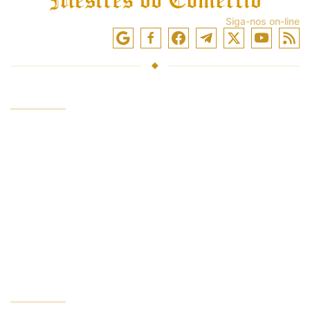
Siga-nos on-line
SERVIÇOS
Investir fundos
Negociação nos mercados
Treinamento de negociação
Acesso a trocas
Analytics e avaliações
INVESTIDOR