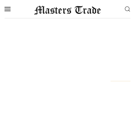
Saltar para o conteúdo principal
Plataformas de negociação
Nossa plataforma de negociação é uma estação de
negociação multifuncional que atende ao nível dos
formadores de mercado e não tem análogos no
mundo em termos de funcionalidade. A plataforma é
desenvolvida por traders profissionais, para que cada