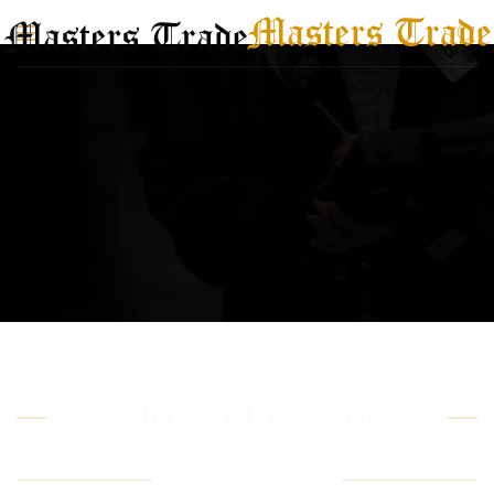
Saltar para o conteúdo principal
Apoio ao investidor
Contate-Nos