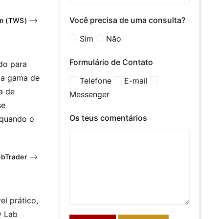
Você precisa de uma consulta?
on (TWS)
Sim
Não
Formulário de Contato
do para
a a gama de
Telefone
E-mail
a de
Messenger
se
Os teus comentários
 quando o
ebTrader
el prático,
y Lab