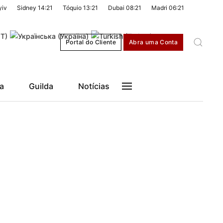
yiv
Sidney
14:21
Tóquio
13:21
Dubai
08:21
Madri
06:21
Portal do Cliente
Abra uma Conta
a
Guilda
Notícias