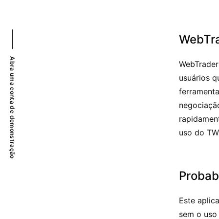
WebTr
Abra uma conta de demonstração
WebTrader
usuários q
ferramenta
negociação
rapidamen
uso do TWS
Probabi
Este aplic
sem o uso 