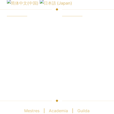
Mercados e trocas
Plataforma de
negociação
Comissões do corretor
Plataforma no
Preços de cotação
navegador
Assinaturas do
Plataforma móvel
analytics
Instrumentos de
Melhores condiçõesя
negociação
Pacote analítico
PLATAFORMAS
Mestres
|
Academia
|
Guilda