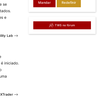
Mandar
Redefinir
e se
tados.
es e
TWS no fórum
lity Lab
e
é iniciado.
o
 uma
FXTrader