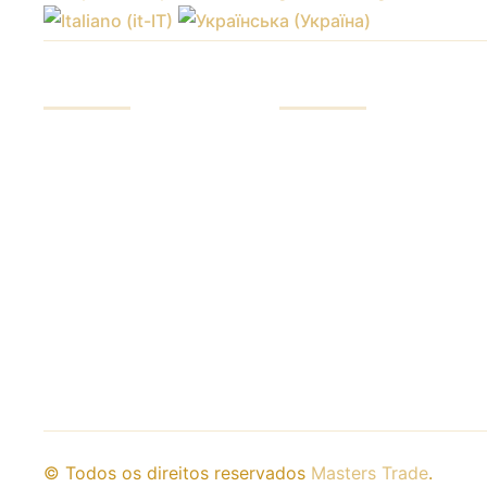
SERVIÇOS
INVESTIDOR
Investir fundos
Nossas vantagens
Negociação nos
Relatórios de fundos
mercados
Controle de fundos
Treinamento de
Cobertura de risco
negociação
Riscos do investidor
Acesso a trocas
Analytics e avaliações
COMERCIANTE
© Todos os direitos reservados
Masters Trade
.