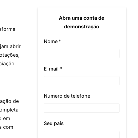
Abra uma conta de
demonstração
taforma
Nome
*
jam abrir
otações,
ciação.
E-mail
*
Número de telefone
iação de
completa
to em
Seu país
as com