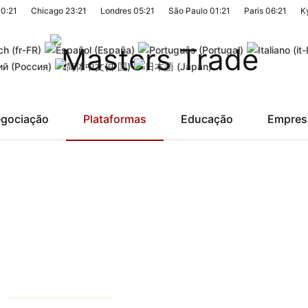
0:21
Chicago
23:21
Londres
05:21
São Paulo
01:21
Paris
06:21
K
gociação
Plataformas
Educação
Empres
S