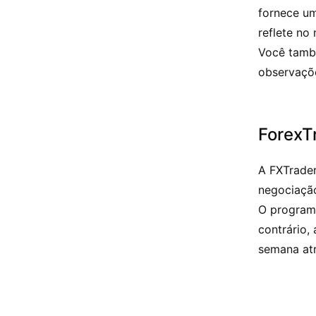
fornece um
reflete no
Você també
observaçõ
ForexT
A FXTrader
negociação
O program
contrário
semana atr