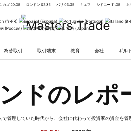
シカゴ
20:35
ロンドン
02:35
パリ
03:35
キエフ
シドニー
11:35
上
為替取引
取引端末
教育
会社
ギル
ンドのレポ
人で管理していた時代から、会社に代わって投資家の資金を管