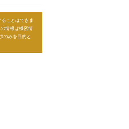
することはできま
この情報は機密情
供のみを目的と
レ
ポ
レ
ー
ポ
レ
ト
ー
ポ
レ
を
ト
ー
ポ
レ
見
を
ト
ー
ポ
レ
る
見
を
ト
ー
ポ
る
見
を
ト
ー