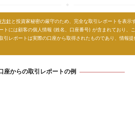
持方針
と投資家秘密の厳守のため、完全な取引レポートを表示
ートには顧客の個人情報 (姓名、口座番号) が含まれており、
取引レポートは実際の口座から取得されたものであり、情報提
レ
レ
ポ
ポ
レ
レ
口座からの取引レポートの例
ー
ー
ポ
ポ
レ
レ
ト
ト
ー
ー
ポ
ポ
レ
を
を
レ
ト
ト
ー
ー
レ
レ
ポ
見
見
ポ
を
を
ト
ト
ポ
ポ
レ
レ
ー
る
る
ー
見
見
を
を
ー
ー
ポ
ポ
レ
レ
ト
ト
る
る
見
見
ト
ト
ー
ー
ポ
ポ