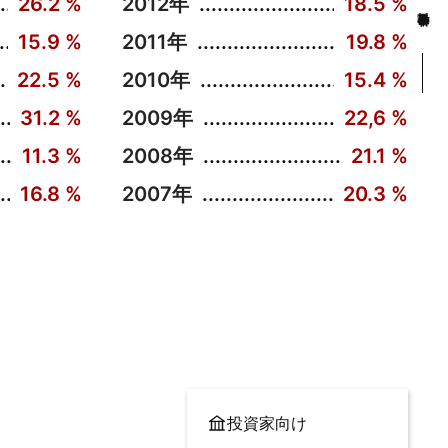
26.2 %
2012年
18.5 %
15.9 %
2011年
19.8 %
会社報告書
22.5 %
2010年
15.4 %
31.2 %
2009年
22,6 %
11.3 %
2008年
21.1 %
16.8 %
2007年
20.3 %
投資家向け