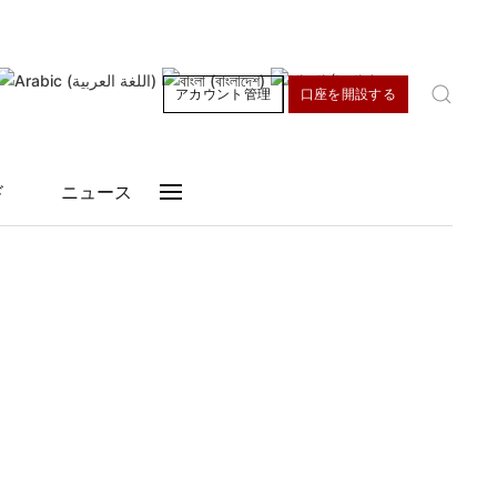
海
03:26
香港
03:26
サンパウロ
16:26
ベルリン
21:26
アカウント管理
口座を開設する
ド
ニュース