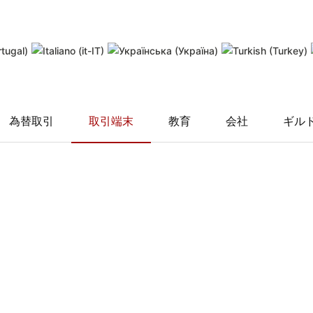
シカゴ
14:26
ロンドン
20:26
パリ
21:26
キエフ
シドニー
05:26
上
為替取引
取引端末
教育
会社
ギル