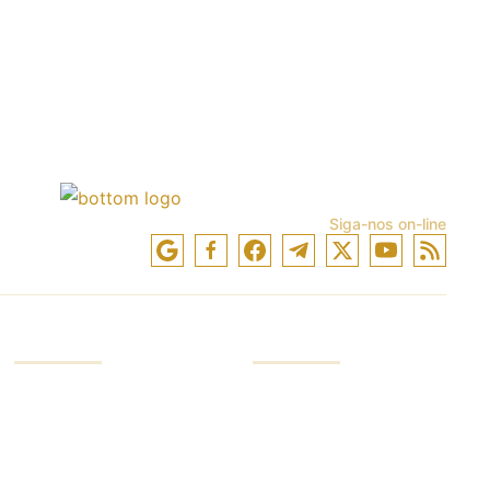
Siga-nos on-line
CONTA
EMPRESA
Conta de investimento
Serviços da empresa
Conta de trader
Líder da indústria
Conta de
Segurança de dinheiro