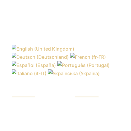
SERVIÇOS
INVESTIDOR
Investir fundos
Nossas vantagens
Negociação nos
Relatórios de fundos
mercados
Controle de fundos