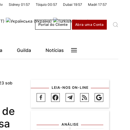
iv
Sidney
01:57
Tóquio
00:57
Dubai
19:57
Madri
17:57
Portal do Cliente
Abra uma Conta
a
Guilda
Notícias
023 sob
LEIA-NOS ON-LINE
 de
sa
ANÁLISE