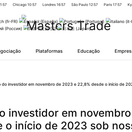
1:57
Chicago
10:57
Londres
16:57
São Paulo
12:57
Paris
17:57
Ky
gociação
Plataformas
Educação
Empres
o do investidor em novembro de 2023 e 22,8% desde o início de 2
do investidor em novembro
 o início de 2023 sob nos