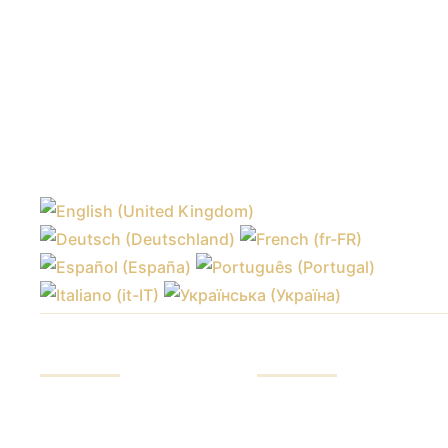
服务
投资者
投资资金
我们的优势