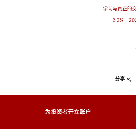
学习与真正的交
2.2% - 
分享
为投资者开立账户