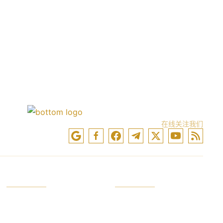
在线关注我们
帐户
公司
投资账户
公司服务