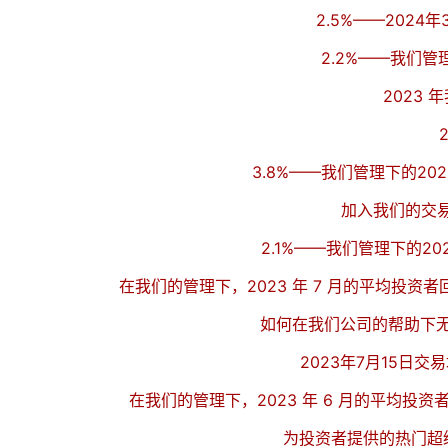
2.5%——2024
2.2%——我们管理
2023 
3.8%——我们管理下的202
加入我们的交易
2.1%——我们管理下的20
在我们的管理下，2023 年 7 月的平均投资者回
如何在我们公司的帮助下无风
2023年7月15日
在我们的管理下，2023 年 6 月的平均投资者
为投资者提供的热门超