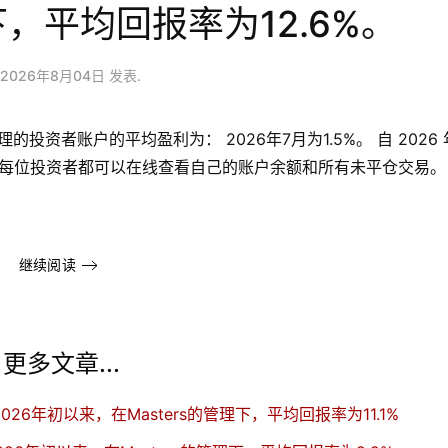
理下，平均回报率为12.6%。
2026年8月04日
发表.
资者账户的平均盈利为： 2026年7月为1.5%。 自 2026
点。每位投资者都可以在线查看自己的账户余额和所有未平仓交易。
继续阅读
更多文章...
26年初以来，在Masters的管理下，平均回报率为11.1%