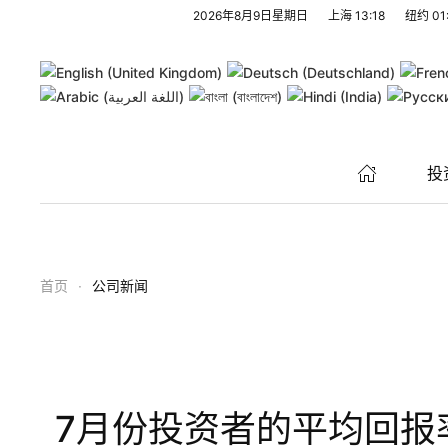
2026年8月9日星期日
上海
13:18
纽约
01
跳至主要内容
投
首页
公司新闻
7月份投资者的平均回报率