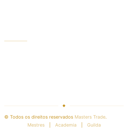
Confidencialidade
Conta mínima
EMPRESA
Serviços da empresa
Líder da indústria
Segurança de dinheiro
Empresa e corretora
Parceria conosco
© Todos os direitos reservados
Masters Trade
.
Mestres
|
Academia
|
Guilda