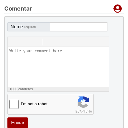
Comentar
Nome
required
1000
carateres
I'm not a robot
Enviar