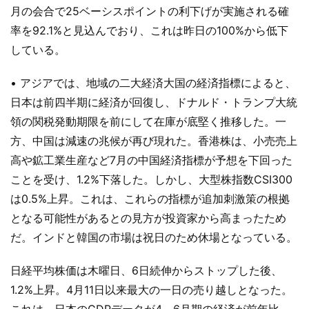
月の会合で25ベーシスポイントの利下げが実施される確
率を92.1%と見込んでおり、これは昨日の100%から低下
している。
• アジアでは、地域の二大経済大国の経済指標によると、
日本は前四半期に経済が回復し、ドナルド・トランプ大統
領の関税発動期限を前にして在庫が底堅く推移した。一
方、中国は減速の兆候が再び現れた。香港株は、小売売上
高や鉱工業生産など7月の中国経済指標が予想を下回った
ことを受け、1.2%下落した。しかし、大型株指数CSI300
は0.5%上昇。これは、これらの指標が追加刺激策の根拠
となる可能性があるとの見方が投資家から高まったため
だ。インドと韓国の市場は祝日のため休場となっている。
日経平均株価は木曜日、6日続伸からストップした後、
1.2%上昇。4月11日以来最大の一日の売り越しとなった。