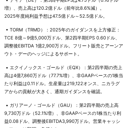
• ディア（DE）：第3四半期EPSは4.75ドル（0.16ドル
増）、売上高は120.2億ドル（前年比8.6%減）。
2025年度純利益予想は47.5億ドル～52.5億ドル。
• TORM（TRMD）：2025年のガイダンスを上方修正：
TCE 8億～9億5,000万ドル、第2四半期EPS 0.60ドル、
調整後EBITDA 1億2,900万ドル。フリート販売とアーンア
ウト・デーのヘッジによるサポート。
• エクイノックス・ゴールド（EQX）：第2四半期の売上
高は4億7,860万ドル（77.7%増）、非GAAPベースの1株当
たり利益は0.11ドル。生産量は219,122オンス、ニカラグ
アからの貢献が大きく、通期ガイダンスを確認。
• ガリアーノ・ゴールド（GAU）：第2四半期の売上高
9,730万ドル（52.1%増）、非GAAPベースの1株当たり利
益0.08ドル、調整後EBITDA3,990万ドル。営業キャッシ