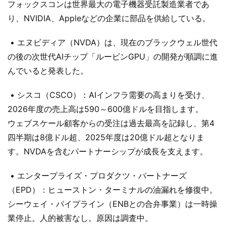
フォックスコンは世界最大の電子機器受託製造業者であ
り、NVIDIA、Appleなどの企業に部品を供給している。
• エヌビディア（NVDA）は、現在のブラックウェル世代
の後の次世代AIチップ「ルービンGPU」の開発が順調に進
んでいると発表した。
• シスコ（CSCO）：AIインフラ需要の高まりを受け、
2026年度の売上高は590～600億ドルを目指します。
ウェブスケール顧客からの受注は過去最高を記録し、第4
四半期は8億ドル超、2025年度は20億ドル超となりま
す。NVDAを含むパートナーシップが成長を支えます。
• エンタープライズ・プロダクツ・パートナーズ
（EPD）：ヒューストン・ターミナルの油漏れを修復中。
シーウェイ・パイプライン（ENBとの合弁事業）は一時操
業停止。人的被害なし。原因は調査中。