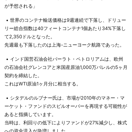
が予想される」
• 世界のコンテナ輸送価格は9週連続で下落し、ドリュー
リー総合指数は40フィートコンテナ1個あたり34%下落し
て2,350ドルとなった。
先週最も下落したのは上海-ニューヨーク航路であった。
• インド国営石油会社バーラト・ペトロリアムは、欧州
の石油会社グレンコアと米国産原油1,000万バレルの5ヶ月
契約を締結した。
これはWTI原油1ヶ月分に相当する。
• シタデルのルブナー氏は、市場が2010年のマネー・マ
ーケット・ファンドのスピルオーバーを再現する可能性が
あると指摘しています。
当時は、利回りの低下によりファンドが27%減少し、株式
への資金流入が急増しました。