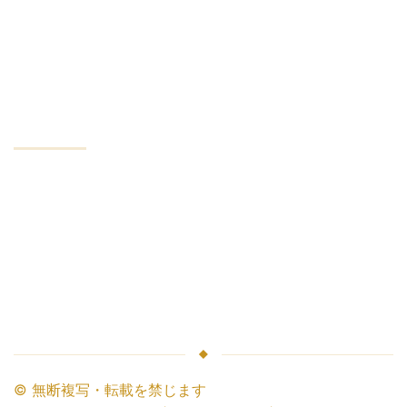
機密保持
最低口座
会社
会社のサービス
業界リーダー
お金の安全性
仲介業者との連携
パートナーになる
© 無断複写・転載を禁じます
Masters Trade.