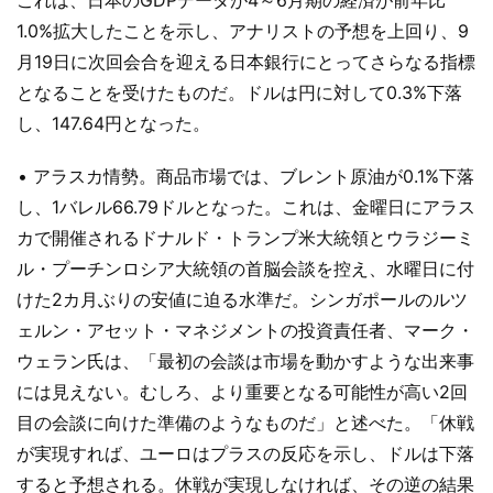
これは、日本のGDPデータが4～6月期の経済が前年比
1.0%拡大したことを示し、アナリストの予想を上回り、9
月19日に次回会合を迎える日本銀行にとってさらなる指標
となることを受けたものだ。ドルは円に対して0.3%下落
し、147.64円となった。
• アラスカ情勢。商品市場では、ブレント原油が0.1%下落
し、1バレル66.79ドルとなった。これは、金曜日にアラス
カで開催されるドナルド・トランプ米大統領とウラジーミ
ル・プーチンロシア大統領の首脳会談を控え、水曜日に付
けた2カ月ぶりの安値に迫る水準だ。シンガポールのルツ
ェルン・アセット・マネジメントの投資責任者、マーク・
ウェラン氏は、「最初の会談は市場を動かすような出来事
には見えない。むしろ、より重要となる可能性が高い2回
目の会談に向けた準備のようなものだ」と述べた。「休戦
が実現すれば、ユーロはプラスの反応を示し、ドルは下落
すると予想される。休戦が実現しなければ、その逆の結果