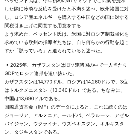
ベッセント氏は、今年初めのG7サミットでこの案を提示
した際に冷淡な反応を受けたと不満を述べ、欧州諸国に対
し、ロシア産エネルギーを購入する中国などの国に対する
関税引き上げに同意する用意をする
よう求めた。ベッセント氏は、米国に対ロシア制裁強化を
求めている欧州の指導者たちは、自ら何らかの行動を起こ
すか「黙っていろ」と迫られていると述べた。
• 2025年、カザフスタンは旧ソ連諸国の中で一人当たり
GDPでロシア連邦を追い抜いた。
カザフスタンは14,770ドル、ロシアは14,260ドルで、3位
はトルクメニスタン（13,340ドル）である。ちなみに、
中国は13,690ドルである。
国際通貨基金（IMF）のデータによると、これに続くのは
ジョージア、アルメニア、モルドバ、ベラルーシ、アゼル
バイジャン、ウクライナ、ウズベキスタン、キルギスタ
ン、タジキスタンである。