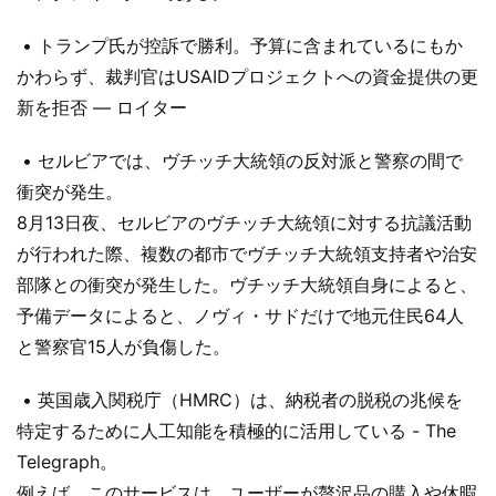
• トランプ氏が控訴で勝利。予算に含まれているにもか
かわらず、裁判官はUSAIDプロジェクトへの資金提供の更
新を拒否 — ロイター
• セルビアでは、ヴチッチ大統領の反対派と警察の間で
衝突が発生。
8月13日夜、セルビアのヴチッチ大統領に対する抗議活動
が行われた際、複数の都市でヴチッチ大統領支持者や治安
部隊との衝突が発生した。ヴチッチ大統領自身によると、
予備データによると、ノヴィ・サドだけで地元住民64人
と警察官15人が負傷した。
• 英国歳入関税庁（HMRC）は、納税者の脱税の兆候を
特定するために人工知能を積極的に活用している - The
Telegraph。
例えば、このサービスは、ユーザーが贅沢品の購入や休暇