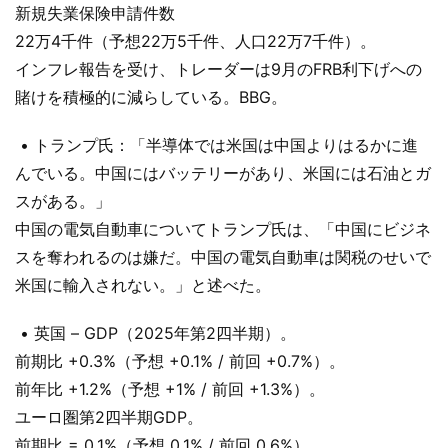
新規失業保険申請件数
22万4千件（予想22万5千件、人口22万7千件）。
インフレ報告を受け、トレーダーは9月のFRB利下げへの
賭けを積極的に減らしている。BBG。
• トランプ氏：「半導体では米国は中国よりはるかに進
んでいる。中国にはバッテリーがあり、米国には石油とガ
スがある。」
中国の電気自動車についてトランプ氏は、「中国にビジネ
スを奪われるのは嫌だ。中国の電気自動車は関税のせいで
米国に輸入されない。」と述べた。
• 英国 – GDP（2025年第2四半期）。
前期比 +0.3%（予想 +0.1% / 前回 +0.7%）。
前年比 +1.2%（予想 +1% / 前回 +1.3%）。
ユーロ圏第2四半期GDP。
前期比 = 0.1%（予想 0.1% / 前回 0.6%）。