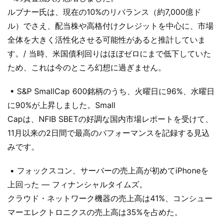
ルブナー氏は、現在の10%のリバランス（約7,000億ド
ル）でさえ、配当株や高格付けクレジットを中心に、市場
全体を大きく活性化させる可能性があると推計していま
す。/ 当時、米国債利回りはほぼゼロにまで低下していた
ため、これは今のところ幻想に過ぎません。
• S&P SmallCap 600銘柄のうち、火曜日に96%、水曜日
に90%が上昇しました。Small
Capは、NFIB SBETの好調な国内市場レポートを受けて、
11月以来の2日間で最高のパフォーマンスを記録する見込
みです。
• フォックスコン、サーバーの売上高が初めてiPhoneを
上回った — フィナンシャルタイムズ。
クラウド・ネットワーク機器の売上高は41%、コンシュー
マーエレクトロニクスの売上高は35%を占めた。