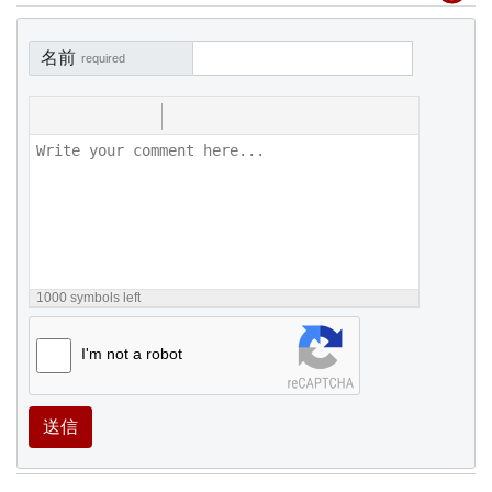
名前
required
1000
symbols left
I'm not a robot
送信