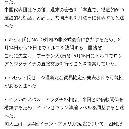
った。
中国代表団はその後、週末の会合を「率直で、徹底的かつ
建設的な対話」と評し、共同声明を月曜日に発表すると述
べた。
• ルビオ氏はNATO外相の非公式会合に参加するため、5
月14日から16日までトルコを訪問する - 国務省
これに先立ち、プーチン大統領は5月15日にトルコでロシ
アとウクライナの直接交渉を行うことを提案していた。
• ハセット氏は、今週新たな貿易協定が発表される可能性
があると述べた。
• イランのアバス・アラグチ外相は、米国との信頼関係を
構築するため、イランはウラン濃縮レベルを調整すると述
べた。
同大臣は、第4回イラン・アメリカ協議について「困難だ