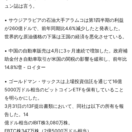
ュン誌は言う。
• サウジアラビアの石油大手アラムコは第1四半期の利益
が260億ドルで、前年同期比4.6%減少したと発表した。
世界的な原油価格の下落は王国の経済を悪化させている。
• 中国の自動車販売は4月に3ヶ月連続で増加した。政府補
助金付き自動車取引が米国の関税の影響を緩和し、前年比
14.8%増 - ロイター
• ゴールドマン・サックスは上場投資信託を通じて16億
5000万ドル相当のビットコインETFを保有していること
を明らかにした。
3月31日の13F提出書類において、同社は以下の所有を報
告した。14
億ドル相当のIBIT株3,080万株。
FBTC株347万株（2億5000万ドル相当）