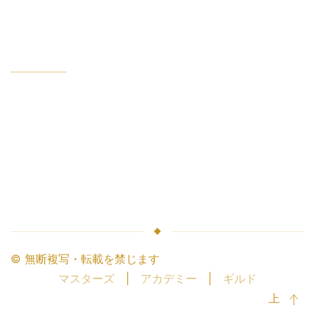
最低口座
会社
会社のサービス
業界リーダー
お金の安全性
仲介業者との連携
パートナーになる
© 無断複写・転載を禁じます
Masters Trade.
マスターズ
|
アカデミー
|
ギルド
上