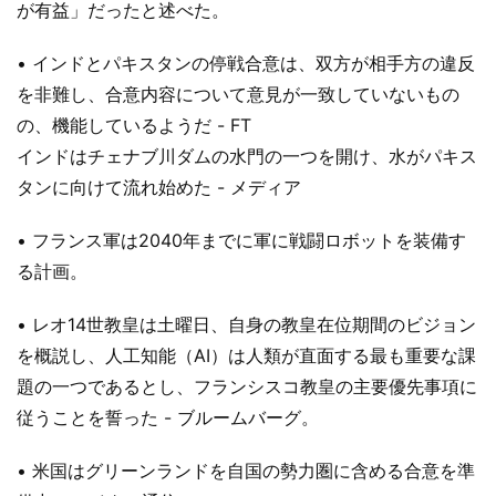
が有益」だったと述べた。
• インドとパキスタンの停戦合意は、双方が相手方の違反
を非難し、合意内容について意見が一致していないもの
の、機能しているようだ - FT
インドはチェナブ川ダムの水門の一つを開け、水がパキス
タンに向けて流れ始めた - メディア
• フランス軍は2040年までに軍に戦闘ロボットを装備す
る計画。
• レオ14世教皇は土曜日、自身の教皇在位期間のビジョン
を概説し、人工知能（AI）は人類が直面する最も重要な課
題の一つであるとし、フランシスコ教皇の主要優先事項に
従うことを誓った - ブルームバーグ。
• 米国はグリーンランドを自国の勢力圏に含める合意を準