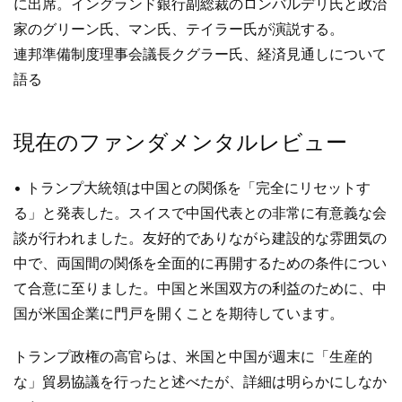
に出席。イングランド銀行副総裁のロンバルデリ氏と政治
家のグリーン氏、マン氏、テイラー氏が演説する。
連邦準備制度理事会議長クグラー氏、経済見通しについて
語る
現在のファンダメンタルレビュー
• トランプ大統領は中国との関係を「完全にリセットす
る」と発表した。スイスで中国代表との非常に有意義な会
談が行われました。友好的でありながら建設的な雰囲気の
中で、両国間の関係を全面的に再開するための条件につい
て合意に至りました。中国と米国双方の利益のために、中
国が米国企業に門戸を開くことを期待しています。
トランプ政権の高官らは、米国と中国が週末に「生産的
な」貿易協議を行ったと述べたが、詳細は明らかにしなか