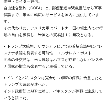
備中 - ロイター通信。
自由連合盟約（COFA）は、郵便配達や緊急援助から軍事
保護まで、米国に幅広いサービスを国内に提供していま
す。
その代わりに、アメリカ軍はパートナー国の領土内での行
動の自由を獲得し、米国との貿易は主に無税となる。
• トランプ大統領、サウジアラビアでの首脳会談中にパレ
スチナ承認を発表する可能性 - エルサレム・ポスト
同紙の外交筋は、米大統領はハマスが存在しないパレスチ
ナ国家の樹立も発表すると主張している。
• インドとパキスタンは完全かつ即時の停戦に合意したと
トランプ大統領が述べた。
インド政府筋はAFPに対し、パキスタンが停戦に違反して
いると語った。