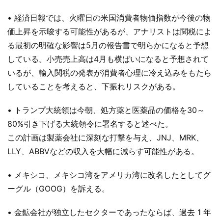
• 経済日報では、火曜日の米国消費者物価指数が今後の物
価上昇を示唆する可能性があるが、アナリストは関税によ
る最初の明確な影響は5月の報告書で明らかになると予想
している。小売売上高は4月も横ばいになると予想されて
いるが、輸入関税の発表が消費者心理に冷え込みをもたら
していることを考えると、下振れリスクがある。
• トランプ大統領は今朝、処方薬と医薬品の価格を30～
80%引き下げる大統領令に署名すると述べた。
この計画は製薬会社に深刻な打撃を与え、JNJ、MRK、
LLY、ABBVなどの収入を大幅に減らす可能性がある。
• メキシコ、メキシコ湾をアメリカ湾に改名したとしてグ
ーグル（GOOG）を訴える。
• 金鉱会社が独立したセクターであったならば、過去 1 年