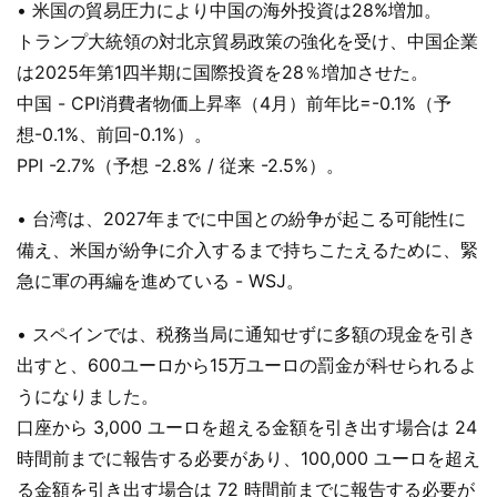
• 米国の貿易圧力により中国の海外投資は28%増加。
トランプ大統領の対北京貿易政策の強化を受け、中国企業
は2025年第1四半期に国際投資を28％増加させた。
中国 - CPI消費者物価上昇率（4月）前年比=-0.1%（予
想-0.1%、前回-0.1%）。
PPI -2.7%（予想 -2.8% / 従来 -2.5%）。
• 台湾は、2027年までに中国との紛争が起こる可能性に
備え、米国が紛争に介入するまで持ちこたえるために、緊
急に軍の再編を進めている - WSJ。
• スペインでは、税務当局に通知せずに多額の現金を引き
出すと、600ユーロから15万ユーロの罰金が科せられるよ
うになりました。
口座から 3,000 ユーロを超える金額を引き出す場合は 24
時間前までに報告する必要があり、100,000 ユーロを超え
る金額を引き出す場合は 72 時間前までに報告する必要が