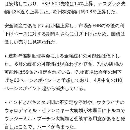
は安堵しており、S&P 500先物は1.4%上昇、ナスダック先
物は2%近く上昇した。欧州株先物は約0.8％上昇した。
安全資産であるドルは小幅上昇し、市場がFRBの今後の利
下げペースに対する期待をさらに引き下げたため、国債は
激しい売りに見舞われた。
• 連邦準備制度理事会による金融緩和の可能性は低下し
た。 6月の緩和の可能性は現在わずか17％、7月の緩和の
可能性は59％と推定されている。先物市場は今年の利下
げを63ベーシスポイントと予想しており、4月中旬の110
ベーシスポイント超から減少している。
• インドとパキスタン間の不安定な停戦や、ウクライナの
ウォロディミル・ゼレンスキー大統領が木曜日にトルコで
ウラジーミル・プーチン大統領と会談する用意があると発
言したことで、ムードが高まった。