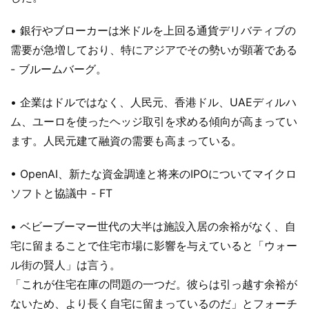
• 銀行やブローカーは米ドルを上回る通貨デリバティブの
需要が急増しており、特にアジアでその勢いが顕著である
- ブルームバーグ。
• 企業はドルではなく、人民元、香港ドル、UAEディルハ
ム、ユーロを使ったヘッジ取引を求める傾向が高まってい
ます。人民元建て融資の需要も高まっている。
• OpenAI、新たな資金調達と将来のIPOについてマイクロ
ソフトと協議中 - FT
• ベビーブーマー世代の大半は施設入居の余裕がなく、自
宅に留まることで住宅市場に影響を与えていると「ウォー
ル街の賢人」は言う。
「これが住宅在庫の問題の一つだ。彼らは引っ越す余裕が
ないため、より長く自宅に留まっているのだ」とフォーチ