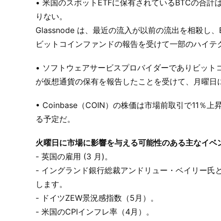
• 米国のスポットETFに保有されているBTCの合計は約1
りない。
Glassnode は、最近の流入が以前の流出を相殺
ビットコインファンドの報告を受けて一部のハイテ
• ソフトウェアサービスプロバイダーでありビットコイン購入
が仮想通貨の保有を報告したことを受けて、月曜日
• Coinbase（COIN）の株価は市場前取引で11
る予定だ。
火曜日に市場に影響を与える可能性のある主なイベン
- 英国の雇用 (3 月)。
- イングランド銀行総裁アンドリュー・ベイリー氏
します。
- ドイツZEW景況感指数（5月）。
- 米国のCPIインフレ率（4月）。