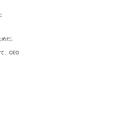
た
ためだ。
て、CEO