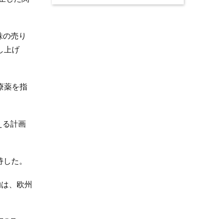
株の売り
し上げ
療薬を指
える計画
持した。
物は、欧州