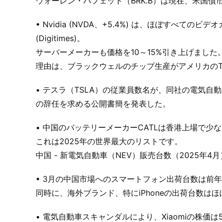
ウォーレン・バフェット（BRK.B）は現在、米国債市
• Nvidia (NVDA、+5.4%) は、ほぼすべてのビ
(Digitimes)。
サーバーメーカーも価格を10～15%引き上げました
理由は、ブラックウェルのチップ生産がアメリカの
• テスラ（TSLA）の従業員数名が、同社の電気
の辞任を求める公開書簡を発表した。
• 中国のバッテリーメーカーCATLは香港上場で少
これは2025年の世界最大のリストです。
中国 - 新電気自動車（NEV）販売台数（2025年4月）= 1
• 3月の中国市場へのスマートフォン出荷台数は前年同
同時に、海外ブランド、特にiPhoneの出荷台数はほ
• 電気自動車スキャンダルにより、Xiaomiの株価は