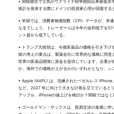
• 関税懸念で士気がウクライナ戦争開始以来最低水
統計を発表する際にドイツの投資家心理が回復する
• 米国では、消費者物価指数（CPI）データが、
なるでしょう。トレーダーらは今年の金利低下を57
ント超から低下している。
• トランプ大統領は、今後医薬品の価格を引き下
彼の考えの要点は、製薬会社に世界的な価格に同意
世界の医薬品開発に資金を提供しています。企業が
か、海外での価格が上がるかのいずれかとなり、シ
• Apple (AAPL) は、洗練されたベゼルレス 
など、2027 年に向けて大きな計画を立てている
アップル、iPhoneの値上げを検討か？関税ではなく新
• ゴールドマン・サックスは、貿易交渉の進展に伴