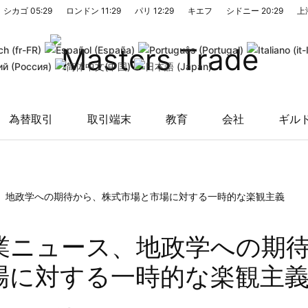
シカゴ
05:29
ロンドン
11:29
パリ
12:29
キエフ
シドニー
20:29
上
為替取引
取引端末
教育
会社
ギル
、地政学への期待から、株式市場と市場に対する一時的な楽観主義
業ニュース、地政学への期
場に対する一時的な楽観主