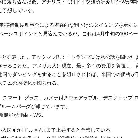
準に落ち込んだ後、アナリストらはドイツ経済研究所ZEWが本
と予想している。
米連邦準備制度理事会による潜在的な利下げのタイミングを示す
ベーシスポイントと見込んでいるが、これは4月中旬の100ベ
げると発表した。アックマン氏：「トランプ氏は私の話を聞いた
させることだ。アメリカ人は現在、最も多くの費用を負担し、
他国でダンピングをすることを阻止されれば、米国での価格が
ステムの均衡化が図られる。
iPhone、スマート グラス、カメラ付きウェアラブル、デスクトップ 
とブルームバーグが報じています。
機能が理由 - WSJ
い人民元が1ドル＝7元まで上昇すると予想している。