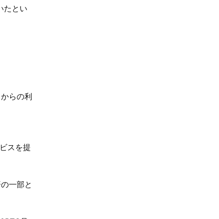
ていたとい
ドからの利
ービスを提
済の一部と