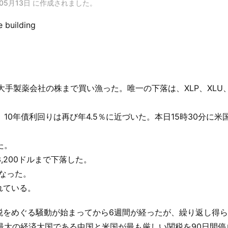
05月13日
に作成されました。
大手製薬会社の株まで買い漁った。唯一の下落は、XLP、XLU、
0年債利回りは再び年4.5％に近づいた。本日15時30分に米
た。
200ドルまで下落した。
となった。
れている。
税をめぐる騒動が始まってから6週間が経ったが、繰り返し得
最大の経済大国である中国と米国が最も厳しい関税を90日間停