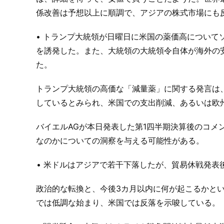
係改善は予想以上に順調で、アジアの株式市場にも
• トランプ大統領が日曜日に米国の薬価高につい
を誘発した。また、大統領の大統領令自体が海外の
た。
トランプ大統領の高価な「減量薬」に関する発言は
しているとみられ、米国での支出削減、あるいは欧
バイエルAGが本日発表した第1四半期決算後のコメ
なのかについての洞察を与える可能性がある。
• 米ドルはアジアで若干下落したが、貿易休戦発
政治的な転換と、今後3カ月以内に何が起こるかと
では低調な始まり、米国では反落を示唆している。