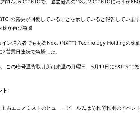
17万5000BTCで、過去最高の118万2000BTCにわずか650
し、BTC の需要が回復していることを示していると報告していま
ク株が再び急騰
者でもあるNext (NXTT) Technology Holdingの
に2営業日連続で急騰した。
％上昇。この暗号通貨取引所は来週の月曜日、5月19日にS&P 500
ト:
と主席エコノミストのヒュー・ピール氏はそれぞれ別のイベン