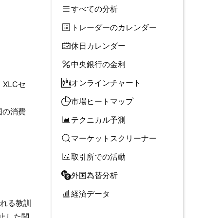
すべての分析
トレーダーのカレンダー
休日カレンダー
中央銀行の金利
オンラインチャート
XLCセ
市場ヒートマップ
国の消費
テクニカル予測
マーケットスクリーナー
取引所での活動
外国為替分析
経済データ
られる教訓
止した関