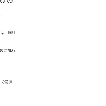
0BTC足
す。
株価は、同社
指数に加わ
トで講演