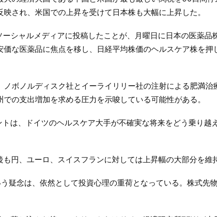
反映され、米国での上昇を受けて日本株も大幅に上昇した。
てソーシャルメディアに投稿したことが、月曜日に日本の医薬品
安価な医薬品に焦点を移し、日経平均株価のヘルスケア株を押
、ノボノルディスク社とイーライリリー社の注射による肥満治
州での支出増加を求める圧力を示唆している可能性がある。
ントは、ドイツのヘルスケア大手が不確実な将来をどう乗り越
表後も円、ユーロ、スイスフランに対しては上昇幅の大部分を維
いう疑念は、依然として投資心理の重荷となっている。株式先