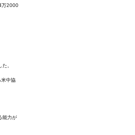
万2000
した。
る米中協
る能力が