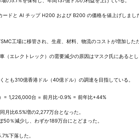
場の5.1％を保有し、年間137億ドルの利益を上げている。
デオカードと AI チップ H200 および B200 の価格を値上げしまし
。
TSMC工場に移管され、生産、材料、物流のコストが増加した
自動車（エレクトレック）の需要減少の原因はマスク氏にあるとし
なくとも310億香港ドル（40億ドル）の調達を目指している。
,226,000台 = 前月比-0.9% = 前年比+44%
月比6.5%増の2,277万台となった。
ぼ50％減少し、わずか189万台にとどまった。
5.7%下落した。