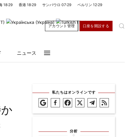
海
18:29
香港
18:29
サンパウロ
07:29
ベルリン
12:29
アカウント管理
口座を開設する
ド
ニュース
私たちはオンラインです
待か
義
分析