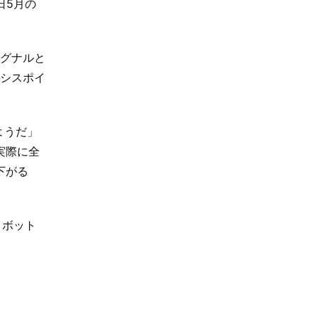
日5月の
シグナルと
ーシスポイ
ようだ」
実際に全
下がる
ロボット