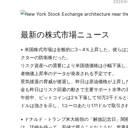
2025年
最新の株式市場ニュース
• 米国株式市場は全般的に3～4％上昇した。彼らは
クターの防衛株だった。
リスク資産への需要により米国債価格は小幅下落し、1
者物価上昇率のデータが発表される予定です。
景気後退の脅威が後退し、昨日は原油価格が上昇し
金も昨日はリスク回避の動きで主要サポート水準の3,
午前中、ビットコインは2％下落して10万2千ドル
ドルは強さを示し、1ユーロあたり1.11ドルで取引さ
• ドナルド・トランプ米大統領の「解放記念日」関
は、詳細を待って、安値で買うことだようだ。世界