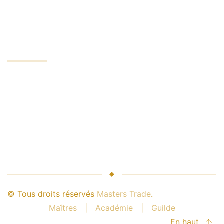
Compte minimum
ENTREPRISE
Services d'échange
Leader de l'industrie
Sécurité de l'argent
Relation avec le courtier
Partenariat avec nous
© Tous droits réservés
Masters Trade
.
Maîtres
|
Académie
|
Guilde
En haut