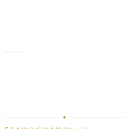
Compte démo
Confidentialité
Compte minimum
ENTREPRISE
Services d'échange
Leader de l'industrie
Sécurité de l'argent
Relation avec le courtier
Partenariat avec nous
© Tous droits réservés
Masters Trade
.