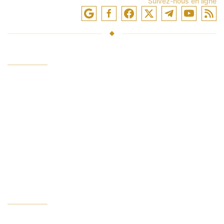
Suivez-nous en ligne
SERVICE
Investir des fonds
Négociation en bourse
Formation en trading
Logiciel de trading
Actualités du marché
INVESTOROVANI
Nos avantages