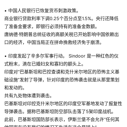
• 中国人民银行已恢复货币刺激政策。
商业银行贷款利率下调0.25个百分点至1.5%。央行还降低
了准备金要求，即银行必须持有的准备金数额。
唐纳德·特朗普总统征收的高额关税已开始影响中国依赖出
口的经济，中国当局正在拼命挽救经济免于崩溃。
• 印度发起了辛多尔军事行动。 Sindoor 是一种红色的仪
式粉末，滴在已婚妇女和寡妇的额头上。
印度对“巴基斯坦和巴控查谟和克什米尔地区的恐怖主义基
础设施”发射了导弹，针对印度的恐怖袭击就是从那里策划
和发动的。
共有九处物体遭到袭击。
巴基斯坦对印控克什米尔地区的印度空军基地发动了报复性
导弹袭击。据称巴基斯坦防空部队击落了5架印度战机。
此前，巴基斯坦国防部长表示，伊斯兰堡不会允许“任何其