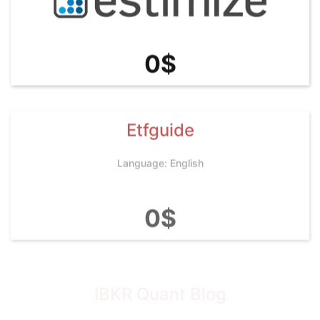
0$
Etfguide
Language: English
0$
IBKR Quant Blog
Language: English