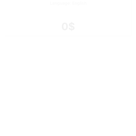
0$
IB Market Signals
Language: English
0$
FSInsight
Language: English
99$