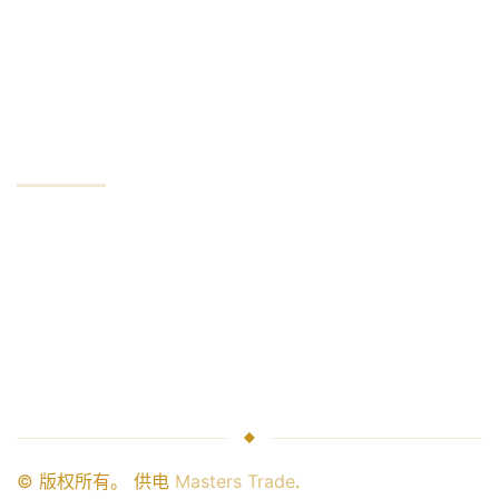
保密
最低账户
公司
公司服务
行业领袖
资金安全
经纪人关系
与我们合作
© 版权所有。 供电
Masters Trade
.