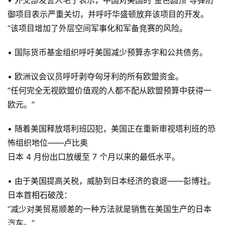
• 外交部发言人毛宁表示，中国对美国的“金色圆顶”导弹防
御项目表示严重关切，并呼吁华盛顿放弃该项目的开发。
“该项目增加了外层空间军事化和军备竞赛的风险。
• 国际货币基金组织呼吁美国减少预算赤字和公共债务。
• 欧洲议会议员呼吁剥夺匈牙利的所有欧盟资金。
“任何完全无视欧盟价值观的人都不配从欧盟预算中获得一
欧元。”
• 随着美国释放塔利班囚犯，美国正在重新审视塔利班的恐
怖组织地位——卢比奥
日本 4 月份出口放缓至 7 个月以来的最低水平。
• 由于美国提高关税，威胁到日本经济的衰退——彭博社。
日本首相石破茂：
“减少对美贸易顺差的一种方法就是销售在美国生产的日本
汽车。”