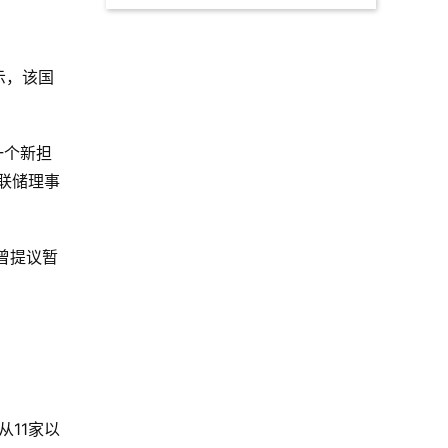
示，该国
一个新担
联储理事
 曾提议暂
从11家以