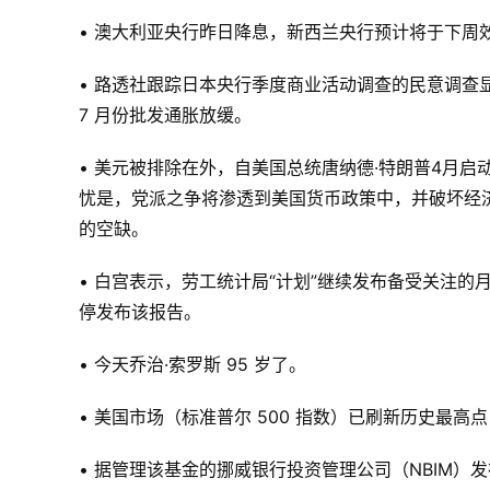
• 澳大利亚央行昨日降息，新西兰央行预计将于下周
• 路透社跟踪日本央行季度商业活动调查的民意调
7 月份批发通胀放缓。
• 美元被排除在外，自美国总统唐纳德·特朗普4月
忧是，党派之争将渗透到美国货币政策中，并破坏经
的空缺。
• 白宫表示，劳工统计局“计划”继续发布备受关注的月度
停发布该报告。
• 今天乔治·索罗斯 95 岁了。
• 美国市场（标准普尔 500 指数）已刷新历史最高点，较
• 据管理该基金的挪威银行投资管理公司（NBIM）