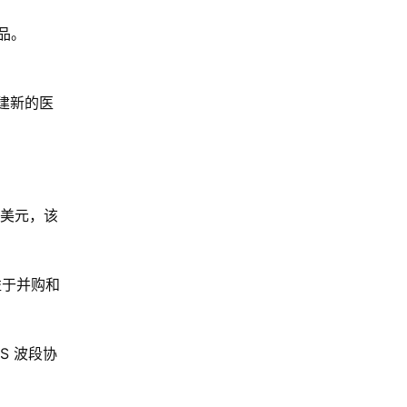
产品。
创建新的医
 亿美元，该
得益于并购和
 S 波段协