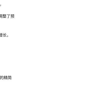
%。
后调整了预
入增长，
片的精简