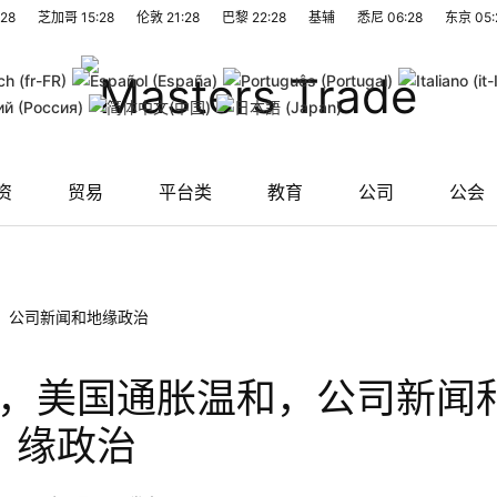
:28
芝加哥
15:28
伦敦
21:28
巴黎
22:28
基辅
悉尼
06:28
东京
05:
资
贸易
平台类
教育
公司
公会
，公司新闻和地缘政治
，美国通胀温和，公司新闻
缘政治