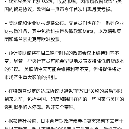
• 欧元兑美元上涨 0.2%，收复涨幅，因市场权衡欧盟与美
国的贸易协议，欧洲单一货币今年首次出现月度亏损。
• 美联储和企业财报即将公布。交易员们也在为一系列企业
财报做准备，其中包括科技巨头微软和Meta，以及瑞银集
团和葛兰素史克等欧洲股票。
• 预计美联储将在周三晚些时候的政策会议上维持利率不
变，尽管一些央行官员可能会罕见地发表支持降低借贷成本
的异议。 美联储今天可能会维持利率不变，但将提供将对
市场产生重大影响的指引。
• 在特朗普设定的达成协议以避免“解放日”关税的最后期限
到来之前，包括中国、印度和韩国在内的一些国家与美国的
谈判似乎陷入停滞。系好安全带吧。
• 据彭博社报道，日本两年期政府债券拍卖需求创下去年十