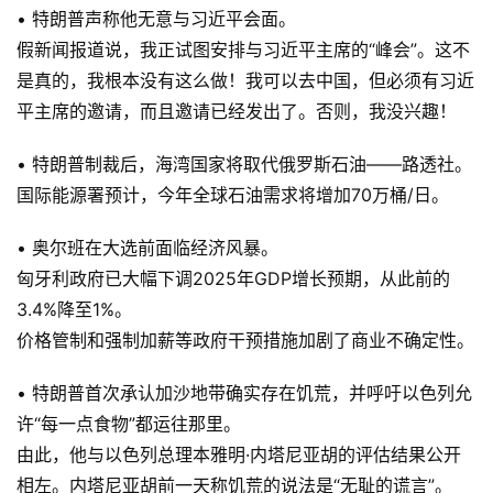
• 特朗普声称他无意与习近平会面。
假新闻报道说，我正试图安排与习近平主席的“峰会”。这不
是真的，我根本没有这么做！我可以去中国，但必须有习近
平主席的邀请，而且邀请已经发出了。否则，我没兴趣！
• 特朗普制裁后，海湾国家将取代俄罗斯石油——路透社。
国际能源署预计，今年全球石油需求将增加70万桶/日。
• 奥尔班在大选前面临经济风暴。
匈牙利政府已大幅下调2025年GDP增长预期，从此前的
3.4%降至1%。
价格管制和强制加薪等政府干预措施加剧了商业不确定性。
• 特朗普首次承认加沙地带确实存在饥荒，并呼吁以色列允
许“每一点食物”都运往那里。
由此，他与以色列总理本雅明·内塔尼亚胡的评估结果公开
相左。内塔尼亚胡前一天称饥荒的说法是“无耻的谎言”。