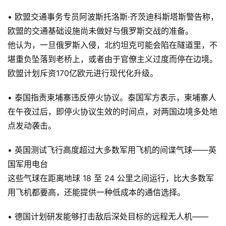
• 欧盟交通事务专员阿波斯托洛斯·齐茨迪科斯塔斯警告称，
欧盟的交通基础设施尚未做好与俄罗斯交战的准备。
他认为，一旦俄罗斯入侵，北约坦克可能会陷在隧道里，不
堪重负坠落到老桥上，或者由于官僚主义过度而停在边境。
欧盟计划斥资170亿欧元进行现代化升级。
• 泰国指责柬埔寨违反停火协议。泰国军方表示，柬埔寨人
在午夜过后，即停火协议生效的时间点，对两国边境多处地
点发动袭击。
• 英国测试飞行高度超过大多数军用飞机的间谍气球——英
国军用电台
这些气球在距离地球 18 至 24 公里之间运行，比大多数军
用飞机都要高，还能提供一种低成本的通信选择。
• 德国计划研发能够打击敌后深处目标的远程无人机——