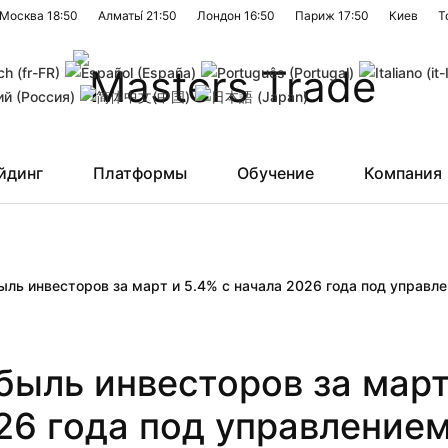
Москва
18:50
Алматы́
21:50
Лондон
16:50
Париж
17:50
Киев
Т
йдинг
Платформы
Обучение
Компания
быль инвесторов за март и 5.4% с начала 2026 года под управл
ибыль инвесторов за март
026 года под управление