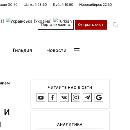
окио
00:50
Шанхай
23:50
Дубай
19:50
Новосибирск
22:50
Портал клиента
Открыть счет
Гильдия
Новости
ением
ЧИТАЙТЕ НАС В СЕТИ
 и
м
АНАЛИТИКА