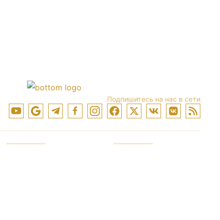
Подпишитесь на нас в сети
Счет для инвестиций
Услуги компании
Трейдерский счет
Лидер в индустрии
Демонстративный
Сохранность денег
счет
Отношения с