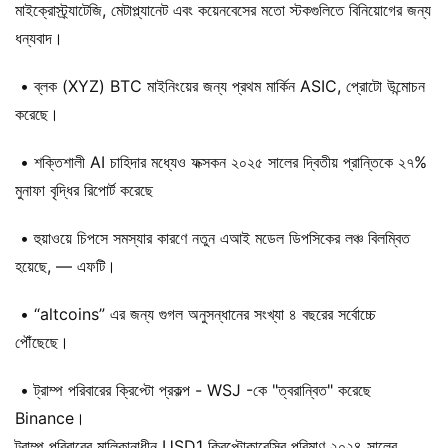
মাইক্রোস্ট্র্যাটেজি, মেটাপ্ল্যানেট এবং কয়েনবেসের মতো স্টকগুলিতে বিনিয়োগের জন্য
ধন্যবাদ।
• ব্লক (XYZ) BTC মাইনিংয়ের জন্য প্রথম মার্কিন ASIC, প্রোটো উন্মোচন
করেছে।
• শক্তিশালী AI চাহিদার মধ্যেও ফক্সকন ২০২৫ সালের দ্বিতীয় প্রান্তিকে ২৭%
মুনাফা বৃদ্ধির রিপোর্ট করেছে
• হুয়াওয়ে চিপসে সমস্যার কারণে নতুন এআই মডেল ডিপসিকের লঞ্চ বিলম্বিত
হয়েছে, — এফটি।
• “altcoins” এর জন্য গুগল অনুসন্ধানের সংখ্যা ৪ বছরের সর্বোচ্চে
পৌঁছেছে।
• ট্রাম্প পরিবারের ক্রিপ্টো প্রকল্প - WSJ -কে "ত্বরান্বিত" করেছে
Binance।
ট্রাম্প পরিবারের মালিকানাধীন USD1 ক্রিপ্টোকারেন্সির পরিমাণ ২০২৪ সালের