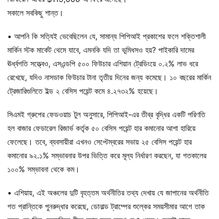
সকালে সবকিছু শান্ত।
• আপনি কি সত্যিই ভেবেছিলেন যে, সামান্য পিপিআই প্রকাশের ফলে শক্তিশালী
মার্কিন স্টক মার্কেট থেমে যাবে, এমনকি যদি তা ভূমিধসও হয়? পাইকারি দামের
ঊর্ধ্বগতি সত্ত্বেও, এসএন্ডপি ৫০০ ফিউচার এশিয়ান ট্রেডিংয়ে ০.২% লাভ ধরে
রেখেছে, যদিও নাসডাক ফিউচার টানা তৃতীয় দিনের জন্য কমেছে। ১০ বছরের মার্কিন
ট্রেজারিগুলিতে ইল্ড ২ বেসিস পয়েন্ট কমে ৪.২৭৩২% হয়েছে।
সিএমই গ্রুপের ফেডওয়াচ টুল অনুসারে, পিপিআই-এর তীব্র বৃদ্ধির একটি পরিণতি
হল বাজার ফেডারেল রিজার্ভ কর্তৃক ৫০ বেসিস পয়েন্ট হার কমানোর আশা হারিয়ে
ফেলেছে। তবে, ব্যবসায়ীরা এখনও সেপ্টেম্বরের সভায় ২৫ বেসিস পয়েন্ট হার
কমানোর ৯২.১% সম্ভাবনার উপর ভিত্তি করে মূল্য নির্ধারণ করছেন, যা গতকালের
১০০% সম্ভাবনা থেকে কম।
• এশিয়ায়, এই অঞ্চলের দুটি বৃহত্তম অর্থনীতির তথ্য দেখায় যে জাপানের অর্থনীতি
গত প্রান্তিকে পুনরুদ্ধার করেছে, ডোনাল্ড ট্রাম্পের শুল্কের সময়সীমার আগে তাক