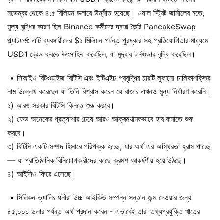
নভেম্বর থেকে ৪.৫ বিলিয়ন ডলারে উন্নীত হয়েছে। ওয়াল স্ট্রিট জার্নালের মতে,
মূল্য বৃদ্ধির কারণ ছিল Binance কর্মীদের দ্বারা তৈরি PancakeSwap
প্ল্যাটফর্ম: এটি ব্যবসায়ীদের $১ মিলিয়ন পর্যন্ত পুরষ্কার সহ প্রতিযোগিতার মাধ্যমে
USD1 ট্রেড করতে উৎসাহিত করেছিল, যা মুদ্রার টার্নওভার বৃদ্ধি করেছিল।
• সিআইও বিটওয়াইজ বিটিসি এবং ইটিএইচ প্রবৃদ্ধির চারটি লুকানো চালিকাশক্তির
নাম উল্লেখ করেছেন যা তিনি বিশ্বাস করেন যে বাজার এখনও মূল্য নির্ধারণ করেনি।
১) আরও সরকার বিটিসি কিনতে শুরু করবে।
২) ফেড অনেকের প্রত্যাশার চেয়ে আরও আক্রমণাত্মকভাবে হার কমাতে শুরু
করবে।
৩) বিটিসি একটি সম্পদ হিসাবে পরিপক্ক হচ্ছে, যার অর্থ এর অস্থিরতা হ্রাস পাচ্ছে
— যা প্রাতিষ্ঠানিক বিনিয়োগকারীদের কাছে ক্রমশ আকর্ষণীয় হয়ে উঠছে।
৪) আইসিও ফিরে এসেছে।
• সিলিকন ভ্যালির ধনীরা উচ্চ আইকিউ সম্পন্ন সন্তান জন্ম দেওয়ার জন্য
৪৫,০০০ ডলার পর্যন্ত অর্থ প্রদান করেন - এভাবেই তারা তথ্যপ্রযুক্তি খাতের