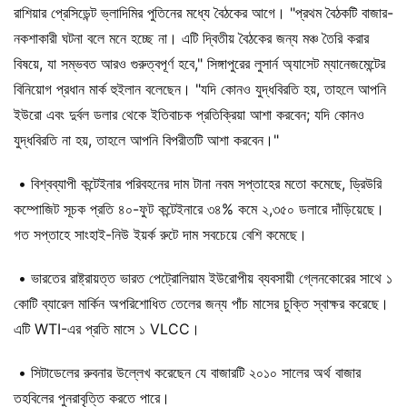
রাশিয়ার প্রেসিডেন্ট ভ্লাদিমির পুতিনের মধ্যে বৈঠকের আগে। "প্রথম বৈঠকটি বাজার-
নকশাকারী ঘটনা বলে মনে হচ্ছে না। এটি দ্বিতীয় বৈঠকের জন্য মঞ্চ তৈরি করার
বিষয়ে, যা সম্ভবত আরও গুরুত্বপূর্ণ হবে," সিঙ্গাপুরের লুসার্ন অ্যাসেট ম্যানেজমেন্টের
বিনিয়োগ প্রধান মার্ক হুইলান বলেছেন। "যদি কোনও যুদ্ধবিরতি হয়, তাহলে আপনি
ইউরো এবং দুর্বল ডলার থেকে ইতিবাচক প্রতিক্রিয়া আশা করবেন; যদি কোনও
যুদ্ধবিরতি না হয়, তাহলে আপনি বিপরীতটি আশা করবেন।"
• বিশ্বব্যাপী কন্টেইনার পরিবহনের দাম টানা নবম সপ্তাহের মতো কমেছে, ড্রিউরি
কম্পোজিট সূচক প্রতি ৪০-ফুট কন্টেইনারে ৩৪% কমে ২,৩৫০ ডলারে দাঁড়িয়েছে।
গত সপ্তাহে সাংহাই-নিউ ইয়র্ক রুটে দাম সবচেয়ে বেশি কমেছে।
• ভারতের রাষ্ট্রায়ত্ত ভারত পেট্রোলিয়াম ইউরোপীয় ব্যবসায়ী গ্লেনকোরের সাথে ১
কোটি ব্যারেল মার্কিন অপরিশোধিত তেলের জন্য পাঁচ মাসের চুক্তি স্বাক্ষর করেছে।
এটি WTI-এর প্রতি মাসে ১ VLCC।
• সিটাডেলের রুবনার উল্লেখ করেছেন যে বাজারটি ২০১০ সালের অর্থ বাজার
তহবিলের পুনরাবৃত্তি করতে পারে।