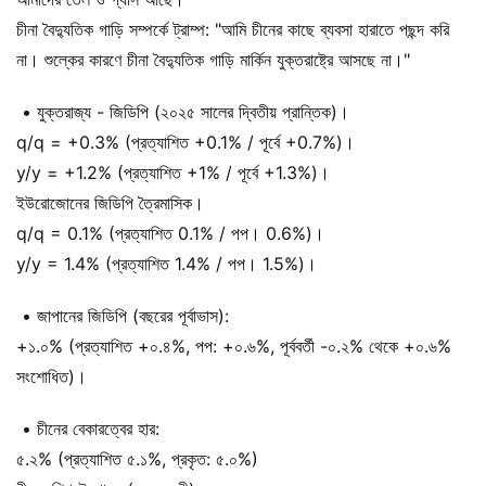
চীনা বৈদ্যুতিক গাড়ি সম্পর্কে ট্রাম্প: "আমি চীনের কাছে ব্যবসা হারাতে পছন্দ করি
না। শুল্কের কারণে চীনা বৈদ্যুতিক গাড়ি মার্কিন যুক্তরাষ্ট্রে আসছে না।"
• যুক্তরাজ্য - জিডিপি (২০২৫ সালের দ্বিতীয় প্রান্তিক)।
q/q = +0.3% (প্রত্যাশিত +0.1% / পূর্বে +0.7%)।
y/y = +1.2% (প্রত্যাশিত +1% / পূর্বে +1.3%)।
ইউরোজোনের জিডিপি ত্রৈমাসিক।
q/q = 0.1% (প্রত্যাশিত 0.1% / পপ। 0.6%)।
y/y = 1.4% (প্রত্যাশিত 1.4% / পপ। 1.5%)।
• জাপানের জিডিপি (বছরের পূর্বাভাস):
+১.০% (প্রত্যাশিত +০.৪%, পপ: +০.৬%, পূর্ববর্তী -০.২% থেকে +০.৬%
সংশোধিত)।
• চীনের বেকারত্বের হার:
৫.২% (প্রত্যাশিত ৫.১%, প্রকৃত: ৫.০%)