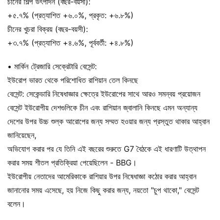
চীনের শিল্প উৎপাদন (বছর-বয়সী):
+৫.৭% (প্রত্যাশিত +৬.০%, প্রকৃত: +৬.৮%)
চীনের খুচরা বিক্রয় (বছর-বয়সী):
+৩.৭% (প্রত্যাশিত +৪.৬%, পূর্ববর্তী: +৪.৮%)
• মার্কিন ট্রেজারি সেক্রেটারি বেসেন্ট:
ইউরোপ ভারত থেকে পরিশোধিত রাশিয়ান তেল কিনছে
বেসেন্ট: সেকেন্ডারি নিষেধাজ্ঞার ক্ষেত্রে ইউরোপের সাথে আরও সমন্বয় প্রয়োজন
বেসেন্ট ইউরোপীয় দেশগুলিকে চীন এবং রাশিয়ান জ্বালানি কিনছে এমন অন্যান্য
দেশের উপর উচ্চ শুল্ক আরোপের জন্য সম্মত হওয়ার জন্য প্রস্তুত থাকার আহ্বান
জানিয়েছেন,
অভিযোগ করার পর যে তিনি এই বছরের শুরুতে G7 বৈঠকে এই ধারণাটি উত্থাপন
করার সময় শীতল প্রতিক্রিয়া পেয়েছিলেন - BBG।
ইউরোপীয় নেতাদের আমেরিকাকে রাশিয়ার উপর নিষেধাজ্ঞা কঠোর করার আহ্বান
জানানোর সময় এসেছে, হয় নিজে কিছু করার জন্য, নয়তো "চুপ থাকো," বেসেন্ট
বলেন।