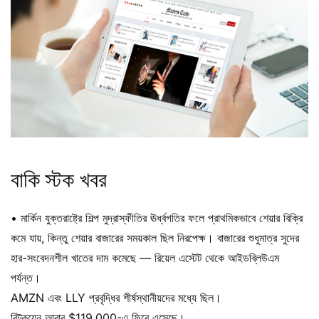
বাকি স্টক খবর
• মার্কিন যুক্তরাষ্ট্রে শিল্প মুদ্রাস্ফীতির ঊর্ধ্বগতির ফলে প্রাথমিকভাবে শেয়ার বিক্রি
কমে যায়, কিন্তু শেয়ার বাজারের সময়কাল ছিল নিরপেক্ষ। বাজারের শুধুমাত্র সুদের
হার-সংবেদনশীল খাতের দাম কমেছে — রিয়েল এস্টেট থেকে আইডব্লিউএম
পর্যন্ত।
AMZN এবং LLY প্রবৃদ্ধির শীর্ষস্থানীয়দের মধ্যে ছিল।
বিটকয়েন আবার $119,000-এ ফিরে এসেছে।