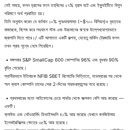
সেই সময়ে, ফলন হ্রাসের ফলে তহবিলের ২৭% হ্রাস ঘটে এবং ইক্যুইটিতে বিপুল
পরিমাণে অর্থ প্রবাহিত হয়।
তিনি অনুমান করেন যে বর্তমান ১০% পুনঃভারসাম্য (~$৭০০ বিলিয়ন)ও বৃহত্তর
বাজারকে, বিশেষ করে লভ্যাংশ স্টক এবং উচ্চমানের ঋণকে উল্লেখযোগ্যভাবে
জ্বালানি দিতে পারে।/ এটি আপাতত একটি কল্পনা, যেহেতু মার্কিন ট্রেজারি ফলন
তখন প্রায় শূন্যে নেমে গিয়েছিল।
• মঙ্গলবার S&P SmallCap 600 কোম্পানির 96% এবং বুধবার 90%
বৃদ্ধি পেয়েছে।
স্থানীয়ভাবে ইতিবাচক NFIB SBET রিপোর্টের ভিত্তিতে, নভেম্বরের পর থেকে
স্মল ক্যাপ কোম্পানি তাদের সেরা 2-দিনের পারফরম্যান্সের পথে রয়েছে।
• প্রথমবারের মতো আইফোনের চেয়ে সার্ভার থেকে ফক্সকন বেশি আয় করেছে —
এফটি।
ক্লাউড এবং নেটওয়ার্কিং ডিভাইসগুলি ৪১% আয় করেছে যেখানে কনজিউমার
ইলেকট্রনিক্সের ক্ষেত্রে ৩৫% আয় হয়েছে।