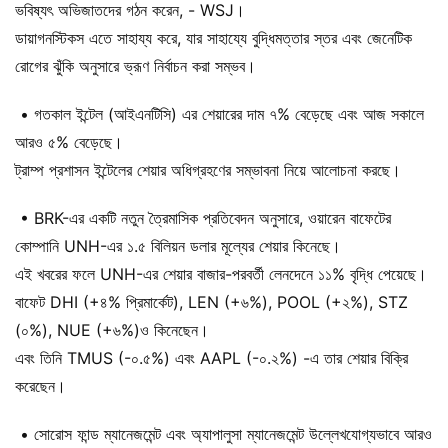
ভবিষ্যৎ অভিজাতদের গঠন করেন, - WSJ।
ডায়াগনস্টিকস এতে সাহায্য করে, যার সাহায্যে বুদ্ধিমত্তার স্তর এবং জেনেটিক
রোগের ঝুঁকি অনুসারে ভ্রূণ নির্বাচন করা সম্ভব।
• গতকাল ইন্টেল (আইএনটিসি) এর শেয়ারের দাম ৭% বেড়েছে এবং আজ সকালে
আরও ৫% বেড়েছে।
ট্রাম্প প্রশাসন ইন্টেলের শেয়ার অধিগ্রহণের সম্ভাবনা নিয়ে আলোচনা করছে।
• BRK-এর একটি নতুন ত্রৈমাসিক প্রতিবেদন অনুসারে, ওয়ারেন বাফেটের
কোম্পানি UNH-এর ১.৫ বিলিয়ন ডলার মূল্যের শেয়ার কিনেছে।
এই খবরের ফলে UNH-এর শেয়ার বাজার-পরবর্তী লেনদেনে ১১% বৃদ্ধি পেয়েছে।
বাফেট DHI (+৪% প্রিমার্কেট), LEN (+৬%), POOL (+২%), STZ
(০%), NUE (+৬%)ও কিনেছেন।
এবং তিনি TMUS (-০.৫%) এবং AAPL (-০.২%) -এ তার শেয়ার বিক্রি
করেছেন।
• সোরোস ফান্ড ম্যানেজমেন্ট এবং অ্যাপালুসা ম্যানেজমেন্ট উল্লেখযোগ্যভাবে আরও