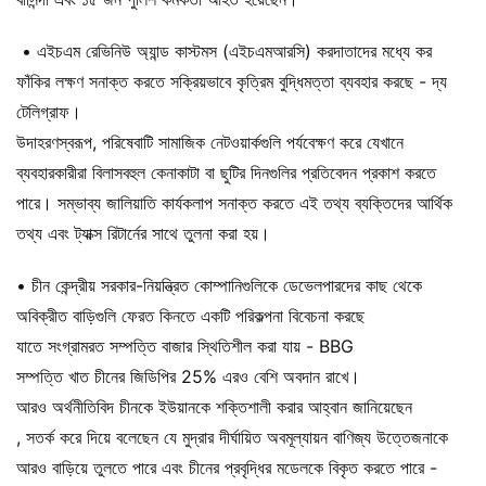
• এইচএম রেভিনিউ অ্যান্ড কাস্টমস (এইচএমআরসি) করদাতাদের মধ্যে কর
ফাঁকির লক্ষণ সনাক্ত করতে সক্রিয়ভাবে কৃত্রিম বুদ্ধিমত্তা ব্যবহার করছে - দ্য
টেলিগ্রাফ।
উদাহরণস্বরূপ, পরিষেবাটি সামাজিক নেটওয়ার্কগুলি পর্যবেক্ষণ করে যেখানে
ব্যবহারকারীরা বিলাসবহুল কেনাকাটা বা ছুটির দিনগুলির প্রতিবেদন প্রকাশ করতে
পারে। সম্ভাব্য জালিয়াতি কার্যকলাপ সনাক্ত করতে এই তথ্য ব্যক্তিদের আর্থিক
তথ্য এবং ট্যাক্স রিটার্নের সাথে তুলনা করা হয়।
• চীন কেন্দ্রীয় সরকার-নিয়ন্ত্রিত কোম্পানিগুলিকে ডেভেলপারদের কাছ থেকে
অবিক্রীত বাড়িগুলি ফেরত কিনতে একটি পরিকল্পনা বিবেচনা করছে
যাতে সংগ্রামরত সম্পত্তি বাজার স্থিতিশীল করা যায় - BBG
সম্পত্তি খাত চীনের জিডিপির 25% এরও বেশি অবদান রাখে।
আরও অর্থনীতিবিদ চীনকে ইউয়ানকে শক্তিশালী করার আহ্বান জানিয়েছেন
, সতর্ক করে দিয়ে বলেছেন যে মুদ্রার দীর্ঘায়িত অবমূল্যায়ন বাণিজ্য উত্তেজনাকে
আরও বাড়িয়ে তুলতে পারে এবং চীনের প্রবৃদ্ধির মডেলকে বিকৃত করতে পারে -