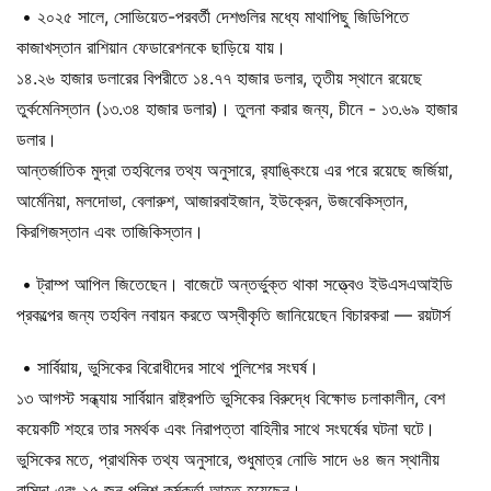
• ২০২৫ সালে, সোভিয়েত-পরবর্তী দেশগুলির মধ্যে মাথাপিছু জিডিপিতে
কাজাখস্তান রাশিয়ান ফেডারেশনকে ছাড়িয়ে যায়।
১৪.২৬ হাজার ডলারের বিপরীতে ১৪.৭৭ হাজার ডলার, তৃতীয় স্থানে রয়েছে
তুর্কমেনিস্তান (১৩.৩৪ হাজার ডলার)। তুলনা করার জন্য, চীনে - ১৩.৬৯ হাজার
ডলার।
আন্তর্জাতিক মুদ্রা তহবিলের তথ্য অনুসারে, র‌্যাঙ্কিংয়ে এর পরে রয়েছে জর্জিয়া,
আর্মেনিয়া, মলদোভা, বেলারুশ, আজারবাইজান, ইউক্রেন, উজবেকিস্তান,
কিরগিজস্তান এবং তাজিকিস্তান।
• ট্রাম্প আপিল জিতেছেন। বাজেটে অন্তর্ভুক্ত থাকা সত্ত্বেও ইউএসএআইডি
প্রকল্পের জন্য তহবিল নবায়ন করতে অস্বীকৃতি জানিয়েছেন বিচারকরা — রয়টার্স
• সার্বিয়ায়, ভুসিকের বিরোধীদের সাথে পুলিশের সংঘর্ষ।
১৩ আগস্ট সন্ধ্যায় সার্বিয়ান রাষ্ট্রপতি ভুসিকের বিরুদ্ধে বিক্ষোভ চলাকালীন, বেশ
কয়েকটি শহরে তার সমর্থক এবং নিরাপত্তা বাহিনীর সাথে সংঘর্ষের ঘটনা ঘটে।
ভুসিকের মতে, প্রাথমিক তথ্য অনুসারে, শুধুমাত্র নোভি সাদে ৬৪ জন স্থানীয়
বাসিন্দা এবং ১৫ জন পুলিশ কর্মকর্তা আহত হয়েছেন।