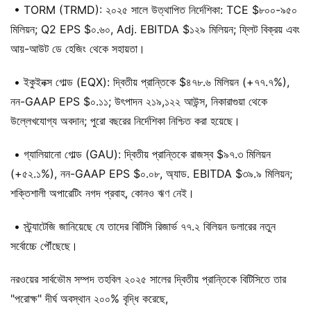
• TORM (TRMD): ২০২৫ সালে উত্থাপিত নির্দেশিকা: TCE $৮০০-৯৫০
মিলিয়ন; Q2 EPS $০.৬০, Adj. EBITDA $১২৯ মিলিয়ন; ফ্লিট বিক্রয় এবং
আয়-আউট ডে হেজিং থেকে সহায়তা।
• ইকুইনক্স গোল্ড (EQX): দ্বিতীয় প্রান্তিকে $৪৭৮.৬ মিলিয়ন (+৭৭.৭%),
নন-GAAP EPS $০.১১; উৎপাদন ২১৯,১২২ আউন্স, নিকারাগুয়া থেকে
উল্লেখযোগ্য অবদান; পুরো বছরের নির্দেশিকা নিশ্চিত করা হয়েছে।
• গ্যালিয়ানো গোল্ড (GAU): দ্বিতীয় প্রান্তিকে রাজস্ব $৯৭.৩ মিলিয়ন
(+৫২.১%), নন-GAAP EPS $০.০৮, অ্যাড. EBITDA $৩৯.৯ মিলিয়ন;
শক্তিশালী অপারেটিং নগদ প্রবাহ, কোনও ঋণ নেই।
• স্ট্র্যাটেজি জানিয়েছে যে তাদের বিটিসি রিজার্ভ ৭৭.২ বিলিয়ন ডলারের নতুন
সর্বোচ্চে পৌঁছেছে।
নরওয়ের সার্বভৌম সম্পদ তহবিল ২০২৫ সালের দ্বিতীয় প্রান্তিকে বিটিসিতে তার
"পরোক্ষ" দীর্ঘ অবস্থান ২০০% বৃদ্ধি করেছে,