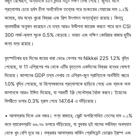
মজুদ রেখেছিল, অন্যদিকে চীনে মন্দার নতুন লক্ষণ দেখা গেছে। জুলাই মাসে
প্রত্যাশার চেয়ে দুর্বল চীনা অর্থনৈতিক তথ্যের পরে হংকংয়ের শেয়ারের দাম ১.২%
কমেছে, যার মধ্যে খুচরা বিক্রয় এবং শিল্প উৎপাদন অন্তর্ভুক্ত রয়েছে। কিন্তু
ব্যবসায়ীরা অনুমান করেছেন যে তথ্য আরও উদ্দীপনা জায়েজ করতে পারে বলে CSI
300 লার্জ-ক্যাপ সূচক 0.5% বেড়েছে। ভারত এবং দক্ষিণ কোরিয়ার বাজার ছুটির
জন্য বন্ধ রয়েছে।
বৃহস্পতিবার ছয় দিনের জয়ের ধারা ভেঙে ফেলার পর Nikkei 225 1.2% বৃদ্ধি
পেয়েছে, যা 11 এপ্রিলের পর থেকে এটির বৃহত্তম একদিনের বিক্রয় বন্ধের ঘোষণা
দিয়েছে। জাপানের GDP তথ্য দেখায় যে এপ্রিল-জুন প্রান্তিকে অর্থনীতি বছরে
1.0% বৃদ্ধি পেয়েছে, যা বিশ্লেষকদের প্রত্যাশাকে ছাড়িয়ে গেছে এবং ব্যাংক অফ
জাপানকে আরও ইঙ্গিত দিয়েছে, যা পরবর্তী 19 সেপ্টেম্বর বৈঠক করবে। ইয়েনের
বিপরীতে ডলার 0.3% হ্রাস পেয়ে 147.64 এ দাঁড়িয়েছে।
• আলাস্কার দিকে এক নজর। পণ্য বাজারে, ব্রেন্ট অপরিশোধিত তেলের দাম ০.১%
কমে ব্যারেলপ্রতি ৬৬.৭৯ ডলারে দাঁড়িয়েছে, যা বুধবার দুই মাসের সর্বনিম্ন অবস্থান
থেকে খুব বেশি দূরে নয়। শুক্রবার আলাস্কায় মার্কিন প্রেসিডেন্ট ডোনাল্ড ট্রাম্প এবং