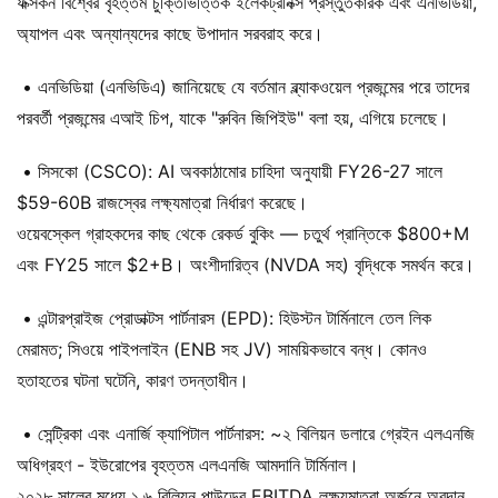
ফক্সকন বিশ্বের বৃহত্তম চুক্তিভিত্তিক ইলেকট্রনিক্স প্রস্তুতকারক এবং এনভিডিয়া,
অ্যাপল এবং অন্যান্যদের কাছে উপাদান সরবরাহ করে।
• এনভিডিয়া (এনভিডিএ) জানিয়েছে যে বর্তমান ব্ল্যাকওয়েল প্রজন্মের পরে তাদের
পরবর্তী প্রজন্মের এআই চিপ, যাকে "রুবিন জিপিইউ" বলা হয়, এগিয়ে চলেছে।
• সিসকো (CSCO): AI অবকাঠামোর চাহিদা অনুযায়ী FY26-27 সালে
$59-60B রাজস্বের লক্ষ্যমাত্রা নির্ধারণ করেছে।
ওয়েবস্কেল গ্রাহকদের কাছ থেকে রেকর্ড বুকিং — চতুর্থ প্রান্তিকে $800+M
এবং FY25 সালে $2+B। অংশীদারিত্ব (NVDA সহ) বৃদ্ধিকে সমর্থন করে।
• এন্টারপ্রাইজ প্রোডাক্টস পার্টনারস (EPD): হিউস্টন টার্মিনালে তেল লিক
মেরামত; সিওয়ে পাইপলাইন (ENB সহ JV) সাময়িকভাবে বন্ধ। কোনও
হতাহতের ঘটনা ঘটেনি, কারণ তদন্তাধীন।
• সেন্ট্রিকা এবং এনার্জি ক্যাপিটাল পার্টনারস: ~২ বিলিয়ন ডলারে গ্রেইন এলএনজি
অধিগ্রহণ - ইউরোপের বৃহত্তম এলএনজি আমদানি টার্মিনাল।
২০২৮ সালের মধ্যে ১.৬ বিলিয়ন পাউন্ডের EBITDA লক্ষ্যমাত্রা অর্জনে অবদান