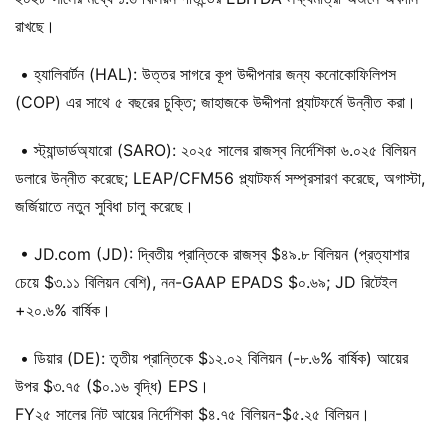
রাখছে।
• হ্যালিবার্টন (HAL): উত্তর সাগরে কূপ উদ্দীপনার জন্য কনোকোফিলিপস
(COP) এর সাথে ৫ বছরের চুক্তি; জাহাজকে উদ্দীপনা প্ল্যাটফর্মে উন্নীত করা।
• স্ট্যান্ডার্ডঅ্যারো (SARO): ২০২৫ সালের রাজস্ব নির্দেশিকা ৬.০২৫ বিলিয়ন
ডলারে উন্নীত করেছে; LEAP/CFM56 প্ল্যাটফর্ম সম্প্রসারণ করেছে, অগাস্টা,
জর্জিয়াতে নতুন সুবিধা চালু করেছে।
• JD.com (JD): দ্বিতীয় প্রান্তিকে রাজস্ব $৪৯.৮ বিলিয়ন (প্রত্যাশার
চেয়ে $৩.১১ বিলিয়ন বেশি), নন-GAAP EPADS $০.৬৯; JD রিটেইল
+২০.৬% বার্ষিক।
• ডিয়ার (DE): তৃতীয় প্রান্তিকে $১২.০২ বিলিয়ন (-৮.৬% বার্ষিক) আয়ের
উপর $৩.৭৫ ($০.১৬ বৃদ্ধি) EPS।
FY২৫ সালের নিট আয়ের নির্দেশিকা $৪.৭৫ বিলিয়ন-$৫.২৫ বিলিয়ন।